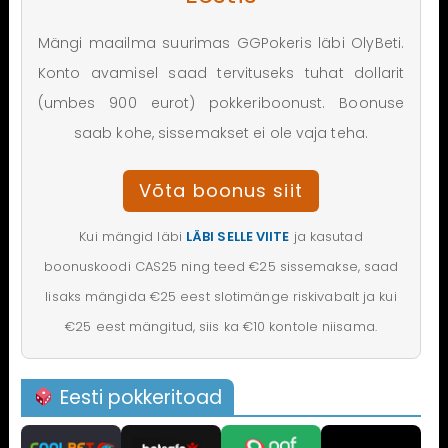
Mängi maailma suurimas GGPokeris läbi OlyBeti.
Konto avamisel saad tervituseks tuhat dollarit
(umbes 900 eurot) pokkeriboonust. Boonuse
saab kohe, sissemakset ei ole vaja teha.
Võta boonus siit
Kui mängid läbi
LÄBI SELLE VIITE
ja kasutad
boonuskoodi CAS25 ning teed €25 sissemakse, saad
lisaks mängida €25 eest slotimänge riskivabalt ja kui
€25 eest mängitud, siis ka €10 kontole niisama.
Eesti pokkeritoad