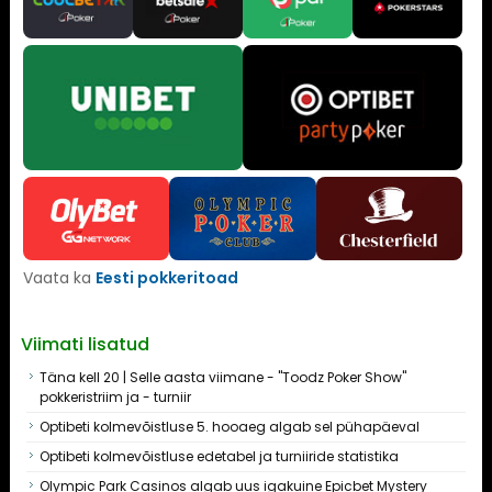
Vaata ka
Eesti pokkeritoad
Viimati lisatud
Täna kell 20 | Selle aasta viimane - "Toodz Poker Show"
pokkeristriim ja - turniir
Optibeti kolmevõistluse 5. hooaeg algab sel pühapäeval
Optibeti kolmevõistluse edetabel ja turniiride statistika
Olympic Park Casinos algab uus igakuine Epicbet Mystery