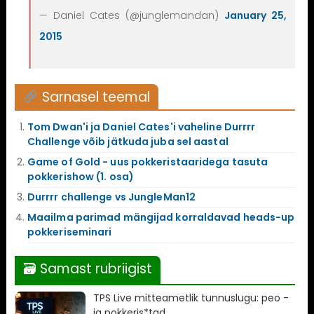
— Daniel Cates (@junglemandan)
January 25,
2015
Sarnasel teemal
Tom Dwan'i ja Daniel Cates'i vaheline Durrrr
Challenge võib jätkuda juba sel aastal
Game of Gold - uus pokkeristaaridega tasuta
pokkerishow (1. osa)
Durrrr challenge vs JungleMan12
Maailma parimad mängijad korraldavad heads-up
pokkeriseminari
🗃 Samast rubriigist
TPS Live mitteametlik tunnuslugu: peo -
ja pokkeris*tad