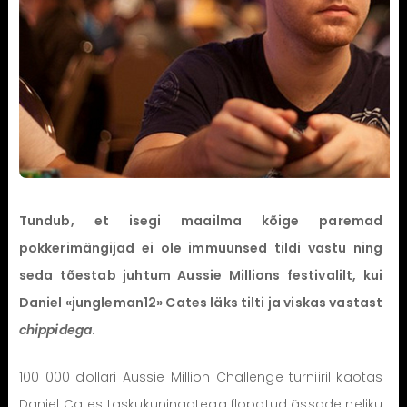
Tundub, et isegi maailma kõige paremad
pokkerimängijad ei ole immuunsed tildi vastu ning
seda tõestab juhtum Aussie Millions festivalilt, kui
Daniel «jungleman12» Cates läks tilti ja viskas vastast
chippidega
.
100 000 dollari Aussie Million Challenge turniiril kaotas
Daniel Cates taskukuningatega flopatud ässade neliku