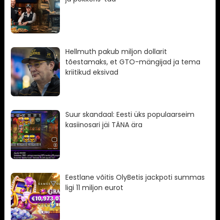
Hellmuth pakub miljon dollarit
tõestamaks, et GTO-mängijad ja tema
kriitikud eksivad
Suur skandaal: Eesti üks populaarseim
kasiinosari jäi TÄNA ära
Eestlane võitis OlyBetis jackpoti summas
ligi 11 miljon eurot