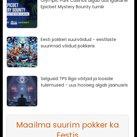
Olympic Park Casinos algab uus igakuine
Epicbet Mystery Bounty turniir
Eesti pokkeri suurvõidud - eestlaste
suurimad võidud pokkeris
Selgusid TPS liiga võitjad ja looside
tulemused - uus hooaeg algab jaanuaris
Maailma suurim pokker ka
Eestis