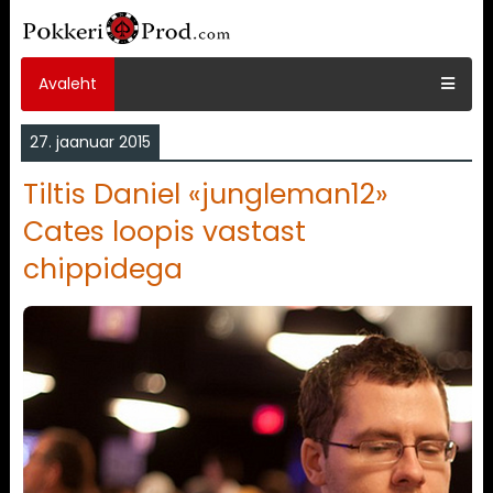
Avaleht
27. jaanuar 2015
Tiltis Daniel «jungleman12»
Cates loopis vastast
chippidega