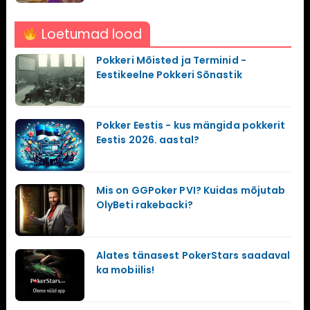
Loetumad lood
Pokkeri Mõisted ja Terminid -
Eestikeelne Pokkeri Sõnastik
Pokker Eestis - kus mängida pokkerit
Eestis 2026. aastal?
Mis on GGPoker PVI? Kuidas mõjutab
OlyBeti rakebacki?
Alates tänasest PokerStars saadaval
ka mobiilis!