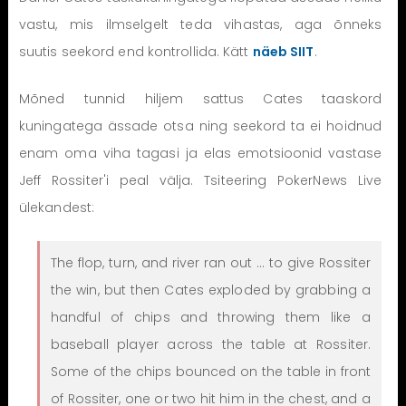
vastu, mis ilmselgelt teda vihastas, aga õnneks
suutis seekord end kontrollida. Kätt
näeb SIIT
.
Mõned tunnid hiljem sattus Cates taaskord
kuningatega ässade otsa ning seekord ta ei hoidnud
enam oma viha tagasi ja elas emotsioonid vastase
Jeff Rossiter'i peal välja. Tsiteering PokerNews Live
ülekandest:
The flop, turn, and river ran out … to give Rossiter
the win, but then Cates exploded by grabbing a
handful of chips and throwing them like a
baseball player across the table at Rossiter.
Some of the chips bounced on the table in front
of Rossiter, one or two hit him in the chest, and a