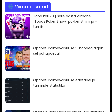
Viimati lisatud
Täna kell 20 | Selle aasta viimane -
"Toodz Poker Show" pokkeristriim ja -
turniir
Optibeti kolmevõistluse 5. hooaeg algab
sel pühapäeval
Optibeti kolmevõistluse edetabel ja
turniiride statistika