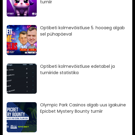
turniir
Optibeti kolmevõistluse 5. hooaeg algab
sel pühapäeval
Optibeti kolmevõistluse edetabel ja
turniiride statistika
Olympic Park Casinos algab uus igakuine
Epicbet Mystery Bounty turniir