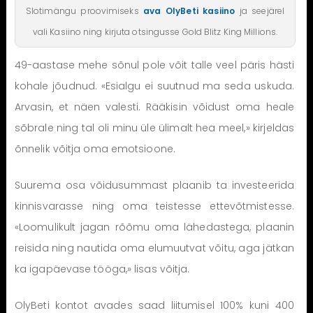
Slotimängu proovimiseks
ava OlyBeti kasiino
ja seejärel
vali Kasiino ning kirjuta otsingusse Gold Blitz King Millions.
49-aastase mehe sõnul pole võit talle veel päris hästi
kohale jõudnud. «Esialgu ei suutnud ma seda uskuda.
Arvasin, et näen valesti. Rääkisin võidust oma heale
sõbrale ning tal oli minu üle ülimalt hea meel,» kirjeldas
õnnelik võitja oma emotsioone.
Suurema osa võidusummast plaanib ta investeerida
kinnisvarasse ning oma teistesse ettevõtmistesse.
«Loomulikult jagan rõõmu oma lähedastega, plaanin
reisida ning nautida oma elumuutvat võitu, aga jätkan
ka igapäevase tööga,» lisas võitja.
OlyBeti kontot avades saad liitumisel 100% kuni 400