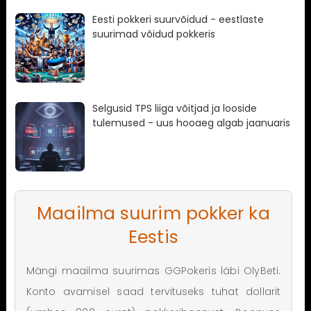
Eesti pokkeri suurvõidud - eestlaste
suurimad võidud pokkeris
Selgusid TPS liiga võitjad ja looside
tulemused - uus hooaeg algab jaanuaris
Maailma suurim pokker ka
Eestis
Mängi maailma suurimas GGPokeris läbi OlyBeti.
Konto avamisel saad tervituseks tuhat dollarit