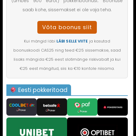
(umbes 900 eurot) pokkeriboonust. Boonuse
saab kohe, sissemakset ei ole vaja teha.
Võta boonus siit
Kui mängid läbi
LÄBI SELLE VIITE
ja kasutad
boonuskoodi CAS25 ning teed €25 sissemakse, saad
lisaks mängida €25 eest slotimänge riskivabalt ja kui
€25 eest mängitud, siis ka €10 kontole niisama.
Eesti pokkeritoad