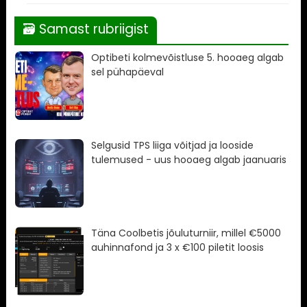
🗃 Samast rubriigist
Optibeti kolmevõistluse 5. hooaeg algab
sel pühapäeval
Selgusid TPS liiga võitjad ja looside
tulemused - uus hooaeg algab jaanuaris
Täna Coolbetis jõuluturniir, millel €5000
auhinnafond ja 3 x €100 piletit loosis