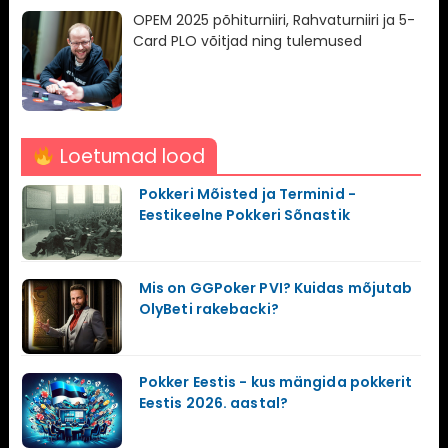
OPEM 2025 põhiturniiri, Rahvaturniiri ja 5-
Card PLO võitjad ning tulemused
Loetumad lood
Pokkeri Mõisted ja Terminid -
Eestikeelne Pokkeri Sõnastik
Mis on GGPoker PVI? Kuidas mõjutab
OlyBeti rakebacki?
Pokker Eestis - kus mängida pokkerit
Eestis 2026. aastal?