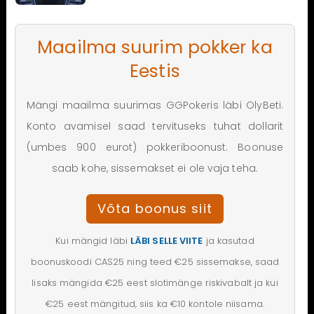
Maailma suurim pokker ka
Eestis
Mängi maailma suurimas GGPokeris läbi OlyBeti.
Konto avamisel saad tervituseks tuhat dollarit
(umbes 900 eurot) pokkeriboonust. Boonuse
saab kohe, sissemakset ei ole vaja teha.
Võta boonus siit
Kui mängid läbi
LÄBI SELLE VIITE
ja kasutad
boonuskoodi CAS25 ning teed €25 sissemakse, saad
lisaks mängida €25 eest slotimänge riskivabalt ja kui
€25 eest mängitud, siis ka €10 kontole niisama.