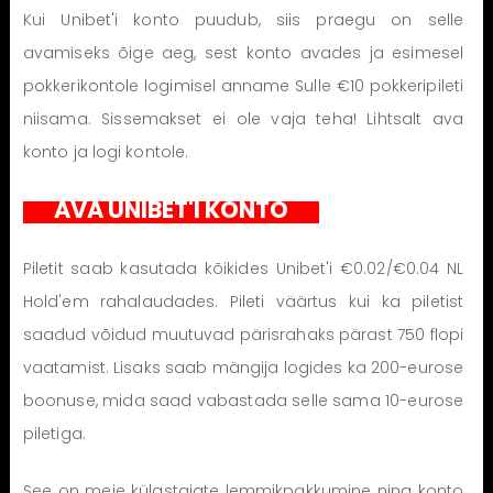
Kui Unibet'i konto puudub, siis praegu on selle
avamiseks õige aeg, sest konto avades ja esimesel
pokkerikontole logimisel anname Sulle €10 pokkeripileti
niisama. Sissemakset ei ole vaja teha! Lihtsalt ava
konto ja logi kontole.
AVA UNIBET'I KONTO
Piletit saab kasutada kõikides Unibet'i €0.02/€0.04 NL
Hold'em rahalaudades. Pileti väärtus kui ka piletist
saadud võidud muutuvad pärisrahaks pärast 750 flopi
vaatamist. Lisaks saab mängija logides ka 200-eurose
boonuse, mida saad vabastada selle sama 10-eurose
piletiga.
See on meie külastajate lemmikpakkumine ning konto