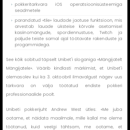
pokkeritarkvara iOS operatsioonisüsteemiga
seadmetele
parandatud «tile» laudade jaotuse funktsioon, mis
arvestab lauade üksteise kõrvale asetamisel
kasiinomängude, spordiennustuse, Twitch ja
paljude teiste samal ajal töötavate rakenduste ja
progammidega.
See kõik sobitud täpselt Unibet'i sloganiga «Mängijatelt
Mängijatele». Väärib kindlasti märkimist, et Unibet'i
olemasolev kui ka 3. oktoobril ilmavalgust nägev uus
tarkvara on välja töötatud endiste pokkeri
professionaalide poolt.
Unibeti pokkerijuht Andrew West ütles: «Me juba
ootame, et näidata maailmale, mille kallal me oleme
töötanud, kuid veelgi tähtsam, me ootame, et