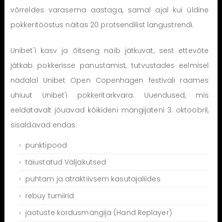
võrreldes varasema aastaga, samal ajal kui üldine
pokkeritööstus näitas 20 protsendilist langustrendi.
Unibet'i kasv ja õitseng näib jätkuvat, sest ettevõte
jätkab pokkerisse panustamist, tutvustades eelmisel
nädalal Unibet Open Copenhagen festivali raames
uhiuut Unibet'i pokkeritarkvara. Uuendused, mis
eeldatavalt jõuavad kõikideni mängijateni 3. oktoobril,
sisaldavad endas:
punktipood
täiustatud Väljakutsed
puhtam ja atraktiivsem kasutajaliides
rebuy turniirid
jaotuste kordusmängija (Hand Replayer)