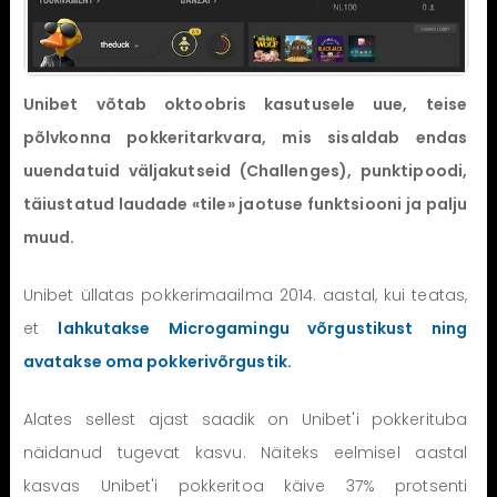
Unibet võtab oktoobris kasutusele uue, teise
põlvkonna pokkeritarkvara, mis sisaldab endas
uuendatuid väljakutseid (Challenges), punktipoodi,
täiustatud laudade «tile» jaotuse funktsiooni ja palju
muud.
Unibet üllatas pokkerimaailma 2014. aastal, kui teatas,
et
lahkutakse Microgamingu võrgustikust ning
avatakse oma pokkerivõrgustik.
Alates sellest ajast saadik on Unibet'i pokkerituba
näidanud tugevat kasvu. Näiteks eelmisel aastal
kasvas Unibet'i pokkeritoa käive 37% protsenti