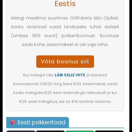
Eestis
Mängi maailma suurimas GGPokeris läbi OlyBeti.
Konto avamisel saad tervituseks tuhat dollarit
(umbes 900 eurot) pokkeriboonust. Boonuse
saab kohe, sissemakset ei ole vaja teha.
Võta boonus siit
Kui mängid läbi
LÄBI SELLE VIITE
ja kasutad
boonuskoodi CAS25 ning teed €25 sissemakse, saad
lisaks mängida €25 eest slotimänge riskivabalt ja kui
€25 eest mängitud, siis ka €10 kontole niisama.
Eesti pokkeritoad