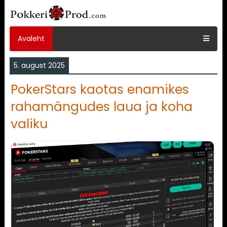
Avaleht
5. august 2025
PokerStars kaotas enamikes
rahamängudes laua ja koha
valiku