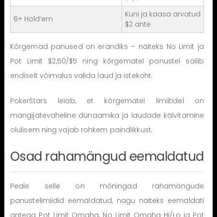
Kuni ja kaasa arvatud
6+ Hold’em
$2 ante
Kõrgemad panused on erandiks – näiteks No Limit ja
Pot Limit $2,50/$5 ning kõrgematel panustel säilib
endiselt võimalus valida laud ja istekoht.
PokerStars leiab, et kõrgematel limiitidel on
mängijatevaheline dünaamika ja laudade käivitamine
olulisem ning vajab rohkem paindlikkust.
Osad rahamängud eemaldatud
Peale selle on mõningad rahamängude
panustelimiidid eemaldatud, nagu näiteks eemaldati
antega Pot Limit Omaha, No Limit Omaha Hi/Lo ja Pot