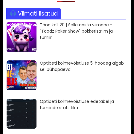
Viimati lisatud
Täna kell 20 | Selle aasta viimane -
"Toodz Poker Show" pokkeristriim ja -
turniir
Optibeti kolmevõistluse 5. hooaeg algab
sel pühapäeval
Optibeti kolmevõistluse edetabel ja
turniiride statistika