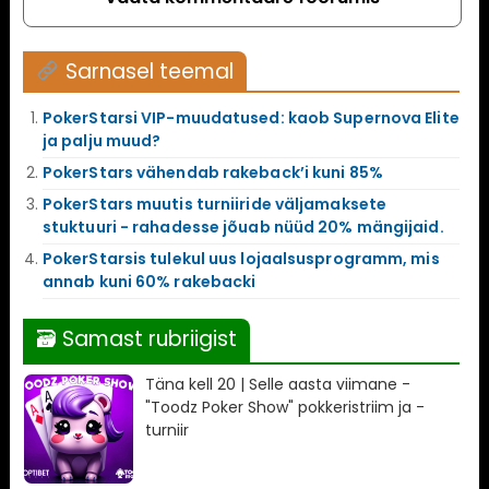
Sarnasel teemal
PokerStarsi VIP-muudatused: kaob Supernova Elite
ja palju muud?
PokerStars vähendab rakeback’i kuni 85%
PokerStars muutis turniiride väljamaksete
stuktuuri - rahadesse jõuab nüüd 20% mängijaid.
PokerStarsis tulekul uus lojaalsusprogramm, mis
annab kuni 60% rakebacki
🗃 Samast rubriigist
Täna kell 20 | Selle aasta viimane -
"Toodz Poker Show" pokkeristriim ja -
turniir