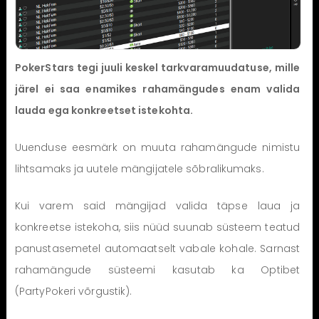
PokerStars tegi juuli keskel tarkvaramuudatuse, mille
järel ei saa enamikes rahamängudes enam valida
lauda ega konkreetset istekohta.
Uuenduse eesmärk on muuta rahamängude nimistu
lihtsamaks ja uutele mängijatele sõbralikumaks.
Kui varem said mängijad valida täpse laua ja
konkreetse istekoha, siis nüüd suunab süsteem teatud
panustasemetel automaatselt vabale kohale. Sarnast
rahamängude süsteemi kasutab ka Optibet
(PartyPokeri võrgustik).