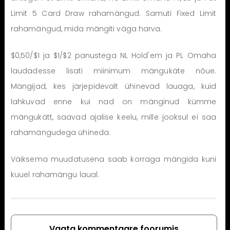
Limit 5 Card Draw rahamängud. Samuti Fixed Limit
rahamängud, mida mängiti väga harva.
$0,50/$1 ja $1/$2 panustega NL Hold'em ja PL Omaha
laudadesse lisati miinimum mängukäte nõue.
Mängijad, kes järjepidevalt ühinevad lauaga, kuid
lahkuvad enne kui nad on mänginud kümme
mängukätt, saavad ajalise keelu, mille jooksul ei saa
rahamängudega ühineda.
Väiksema muudatusena saab korraga mängida kuni
kuuel rahamängu laual.
Vaata kommentaare foorumis