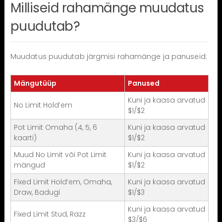
Milliseid rahamänge muudatus
puudutab?
Muudatus puudutab järgmisi rahamänge ja panuseid:
Mängutüüp
Panused
Kuni ja kaasa arvatud
No Limit Hold’em
$1/$2
Pot Limit Omaha (4, 5, 6
Kuni ja kaasa arvatud
kaarti)
$1/$2
Muud No Limit või Pot Limit
Kuni ja kaasa arvatud
mängud
$1/$2
Fixed Limit Hold’em, Omaha,
Kuni ja kaasa arvatud
Draw, Badugi
$1/$3
Kuni ja kaasa arvatud
Fixed Limit Stud, Razz
$3/$6