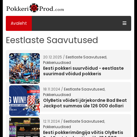
Avaleht
Eestlaste Saavutused
20.12.2025 /
Eestlaste Saavutused
,
Pokkeriuudised
Eesti pokkeri suurvõidud - eestlaste
suurimad võidud pokkeris
18.11.2024 /
Eestlaste Saavutused
,
Pokkeriuudised
OlyBetis võideti järjekordne Bad Beat
Jackpot summas üle 126 000 dollari
12.11.2024 /
Eestlaste Saavutused
,
Pokkeriuudised
Eesti pokkerimängija võitis OlyBetis