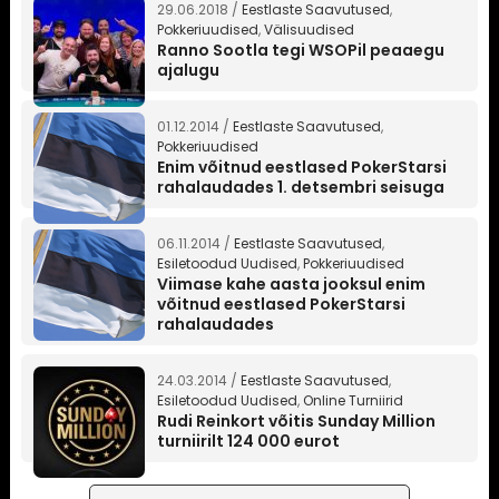
29.06.2018 /
Eestlaste Saavutused
,
Pokkeriuudised
,
Välisuudised
Ranno Sootla tegi WSOPil peaaegu
ajalugu
01.12.2014 /
Eestlaste Saavutused
,
Pokkeriuudised
Enim võitnud eestlased PokerStarsi
rahalaudades 1. detsembri seisuga
06.11.2014 /
Eestlaste Saavutused
,
Esiletoodud Uudised
,
Pokkeriuudised
Viimase kahe aasta jooksul enim
võitnud eestlased PokerStarsi
rahalaudades
24.03.2014 /
Eestlaste Saavutused
,
Esiletoodud Uudised
,
Online Turniirid
Rudi Reinkort võitis Sunday Million
turniirilt 124 000 eurot