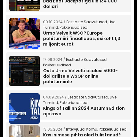
Bad Beat Jackpotiga üle 134 000
dollari
09.10.2024 /
Eestlaste Saavutused
,
Live
Turniirid
,
Pokkeriuudised
Urmo Velvelt WSOP Europe
põhiturniiri finaallauas, esikoht 1,3
miljonit eurot
17.09.2024 /
Eestlaste Saavutused
,
Pokkeriuudised
Osta Urmo Velvelti osalusi 5000-
dollarilisele WSOP online
põhiturniirile
04.09.2024 /
Eestlaste Saavutused
,
Live
Turniirid
,
Pokkeriuudised
Kings of Tallinn 2024 Autumn Edition
ajakava
13.05.2024 /
Intervjuud
,
Kõmu
,
Pokkeriuudised
Kas inimese pihta oled tulistanud?