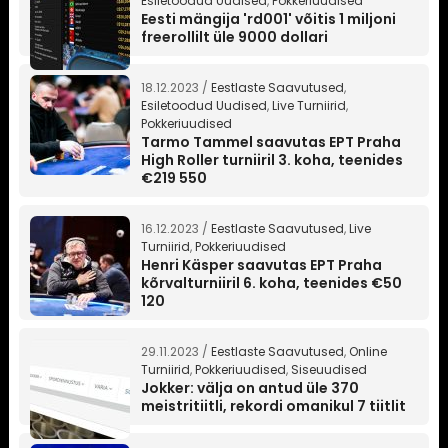
Esiletoodud Uudised
,
Pokkeriuudised
Eesti mängija 'rd001' võitis 1 miljoni
freerollilt üle 9000 dollari
18.12.2023 /
Eestlaste Saavutused
,
Esiletoodud Uudised
,
Live Turniirid
,
Pokkeriuudised
Tarmo Tammel saavutas EPT Praha
High Roller turniiril 3. koha, teenides
€219 550
16.12.2023 /
Eestlaste Saavutused
,
Live
Turniirid
,
Pokkeriuudised
Henri Käsper saavutas EPT Praha
kõrvalturniiril 6. koha, teenides €50
120
29.11.2023 /
Eestlaste Saavutused
,
Online
Turniirid
,
Pokkeriuudised
,
Siseuudised
Jokker: välja on antud üle 370
meistritiitli, rekordi omanikul 7 tiitlit