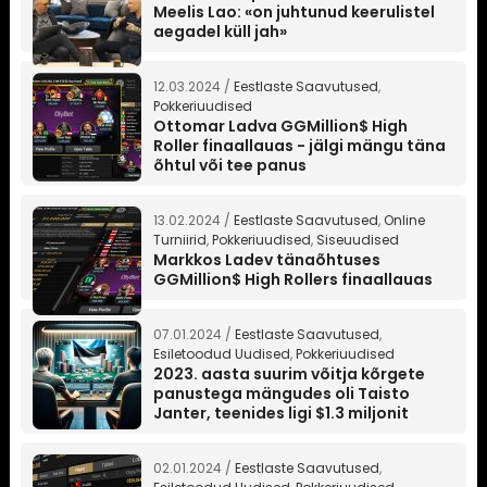
Meelis Lao: «on juhtunud keerulistel
aegadel küll jah»
12.03.2024 /
Eestlaste Saavutused
,
Pokkeriuudised
Ottomar Ladva GGMillion$ High
Roller finaallauas - jälgi mängu täna
õhtul või tee panus
13.02.2024 /
Eestlaste Saavutused
,
Online
Turniirid
,
Pokkeriuudised
,
Siseuudised
Markkos Ladev tänaõhtuses
GGMillion$ High Rollers finaallauas
07.01.2024 /
Eestlaste Saavutused
,
Esiletoodud Uudised
,
Pokkeriuudised
2023. aasta suurim võitja kõrgete
panustega mängudes oli Taisto
Janter, teenides ligi $1.3 miljonit
02.01.2024 /
Eestlaste Saavutused
,