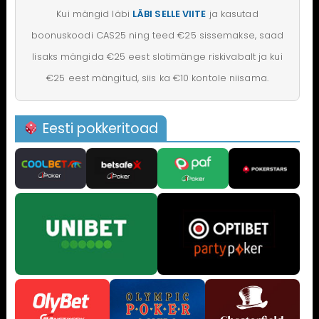
Kui mängid läbi
LÄBI SELLE VIITE
ja kasutad
boonuskoodi CAS25 ning teed €25 sissemakse, saad
lisaks mängida €25 eest slotimänge riskivabalt ja kui
€25 eest mängitud, siis ka €10 kontole niisama.
Eesti pokkeritoad