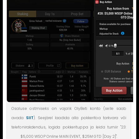
Osaluse ostmiseks on vajalik OlyBeti konto (selle saab
avada
SIIT
). Seejärel laadida alla pokkeritoa tarkvara või
telefonirakdendus, logida pokkerituppa ja leida turniir "23:
$5,000 WSOP Online MAIN EVENT, $25M GTD [Day 2]".