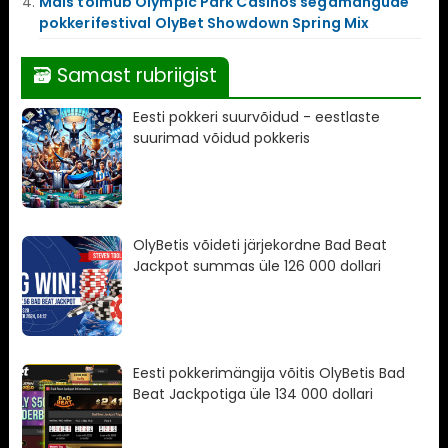
Mais toimub Olympic Park Casinos segamängude
pokkerifestival OlyBet Showdown Spring Mix
🗃 Samast rubriigist
Eesti pokkeri suurvõidud - eestlaste
suurimad võidud pokkeris
OlyBetis võideti järjekordne Bad Beat
Jackpot summas üle 126 000 dollari
Eesti pokkerimängija võitis OlyBetis Bad
Beat Jackpotiga üle 134 000 dollari