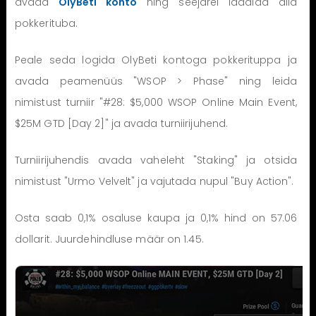
avada
OlyBeti konto
ning seejärel laadida alla
pokkerituba.
Peale seda logida OlyBeti kontoga pokkerituppa ja
avada peamenüüs "WSOP > Phase" ning leida
nimistust turniir "#28: $5,000 WSOP Online Main Event,
$25M GTD [Day 2]" ja avada turniirijuhend.
Turniirijuhendis avada vaheleht "Staking" ja otsida
nimistust "Urmo Velvelt" ja vajutada nupul "Buy Action".
Osta saab 0,1% osaluse kaupa ja 0,1% hind on 57.06
dollarit. Juurdehindluse määr on 1.45.