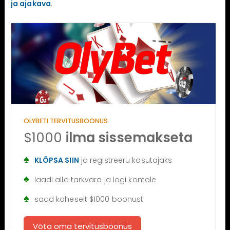
ja ajakava
.
OLYBETI TERVITUSBOONUS
$1000
ilma sissemakseta
KLÕPSA SIIN
ja registreeru kasutajaks
laadi alla tarkvara ja logi kontole
saad koheselt $1000 boonust
Võta oma tervitusboonus