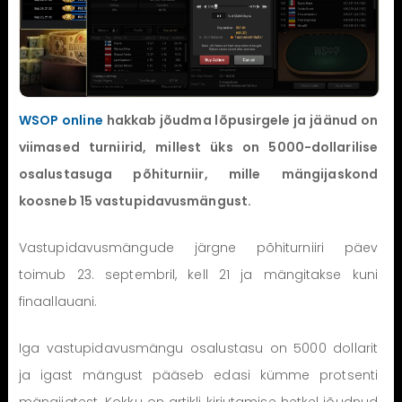
WSOP online
hakkab jõudma lõpusirgele ja jäänud on
viimased turniirid, millest üks on 5000-dollarilise
osalustasuga põhiturniir, mille mängijaskond
koosneb 15 vastupidavusmängust.
Vastupidavusmängude järgne põhiturniiri päev
toimub 23. septembril, kell 21 ja mängitakse kuni
finaallauani.
Iga vastupidavusmängu osalustasu on 5000 dollarit
ja igast mängust pääseb edasi kümme protsenti