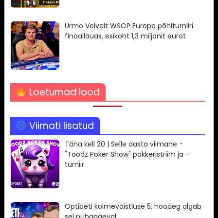
Urmo Velvelt WSOP Europe põhiturniiri
finaallauas, esikoht 1,3 miljonit eurot
Loetumad lood
Viimati lisatud
Täna kell 20 | Selle aasta viimane -
"Toodz Poker Show" pokkeristriim ja -
turniir
Optibeti kolmevõistluse 5. hooaeg algab
sel pühapäeval