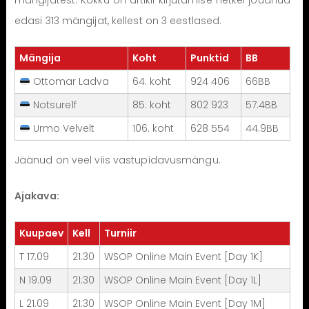
mängijatest. Kokku on artikli kirjutamise hetkel jõudnud
edasi 313 mängijat, kellest on 3 eestlased.
Mängija
Koht
Punktid
BB
Ottomar Ladva
64. koht
924 406
66BB
Notsure1f
85. koht
802 923
57.4BB
Urmo Velvelt
106. koht
628 554
44.9BB
Jäänud on veel viis vastupidavusmängu.
Ajakava:
Kuupaev
Kell
Turniir
T 17.09
21:30
WSOP Online Main Event [Day 1K]
N 19.09
21:30
WSOP Online Main Event [Day 1L]
L 21.09
21:30
WSOP Online Main Event [Day 1M]