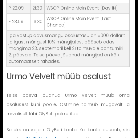
P 22.09
21:30
WSOP Online Main Event [Day 1N]
WSOP Online Main Event [Last
E 23.09
16:30
Chance]
Iga vastupidavusmängu osalustasu on 5000 dollarit
ja igast mängust 10% mängijatest pääseb edasi
mängima 23. septembril kell 21 toimuvale põhiturniiri
2. päevale. Teise päeva jõudnud mängijad on kõik
automaatselt rahades.
Urmo Velvelt müüb osalust
Teise päeva jõudnud Urmo Velvelt müüb oma
osalusest kuni poole. Ostmine toimub mugavalt ja
turvaliselt läbi OlyBeti pokkeritoa.
Selleks on vajalik OlyBeti konto. Kui konto puudub, siis