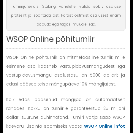
Turniirijuhendis "Staking" vahelehel valida sobiv osaluse
protsent ja sooritada ost. Pärast ostmist osalusest enam
loobuda ega tagasi müüa ei saa.
WSOP Online põhiturniir
WSOP Online põhiturniir on mitmefaasiline turniir, mille
esimene osa koosneb vastupidavusmängudest. Iga
vastupidavusmängu osalustasu on 5000 dollarit ja
edasi pääseb teise mängupäeva 10% mängijatest.
Kõik edasi pääsenud mängijad on automaatselt
rahades. Kokku on turniirile garanteeritud 25 miljoni
dollari suurune auhinnafond. Turniiri võitja saab WSOP
käevõru. Lisainfo saamiseks vaata
WSOP Online infot