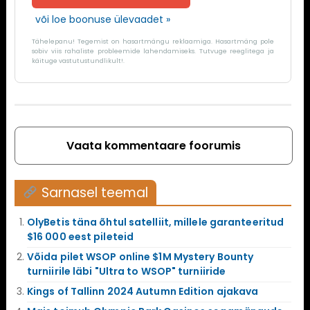
või loe boonuse ülevaadet »
Tähelepanu! Tegemist on hasartmängu reklaamiga. Hasartmäng pole
sobiv viis rahaliste probleemide lahendamiseks. Tutvuge reeglitega ja
käituge vastutustundlikult!.
Vaata kommentaare foorumis
Sarnasel teemal
OlyBetis täna õhtul satelliit, millele garanteeritud
$16 000 eest pileteid
Võida pilet WSOP online $1M Mystery Bounty
turniirile läbi "Ultra to WSOP" turniiride
Kings of Tallinn 2024 Autumn Edition ajakava