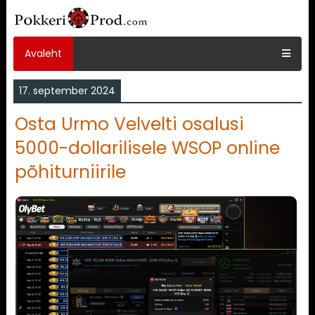
Avaleht
17. september 2024
Osta Urmo Velvelti osalusi
5000-dollarilisele WSOP online
põhiturniirile