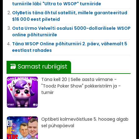
turniirile läbi "Ultra to WSOP" turniiride
OlyBetis täna õhtul satelliit, millele garanteeritud
$16 000 eest pileteid
Osta Urmo Velvelti osalusi 5000-dollarilisele WSOP
online põhiturniirile
Täna WSOP Online põhiturniiri 2. päev, vähemalt 5
eestlast rahades
🗃 Samast rubriigist
Täna kell 20 | Selle aasta viimane -
"Toodz Poker Show" pokkeristriim ja -
turniir
Optibeti kolmevõistluse 5. hooaeg algab
sel pühapäeval