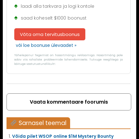
laadi alla tarkvara ja logi kontole
saad koheselt $1000 boonust
Võta oma tervitusboonus
või loe boonuse ülevaadet »
Tähelepanu! Tegemist on hasartmängu reklaamiga. Hasartmäng pole
sobiv viis rahaliste probleemide lahendamiseks. Tutvuge reeglitega ja
käituge vastutustundlikult!.
Vaata kommentaare foorumis
Sarnasel teemal
Võida pilet WSOP online $1M Mystery Bounty