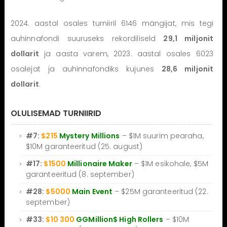
2024. aastal osales turniiril 6146 mängijat, mis tegi
auhinnafondi suuruseks rekordiliseld
29,1 miljonit
dollarit
ja aasta varem, 2023. aastal osales 6023
osalejat ja auhinnafondiks kujunes
28,6 miljonit
dollarit
.
OLULISEMAD TURNIIRID
#7:
$215
Mystery Millions
– $1M suurim pearaha,
$10M garanteeritud (25. august)
#17:
$1500
Millionaire Maker
– $1M esikohale, $5M
garanteeritud (8. september)
#28:
$5000
Main Event
– $25M garanteeritud (22.
september)
#33:
$10 300
GGMillion$ High Rollers
– $10M