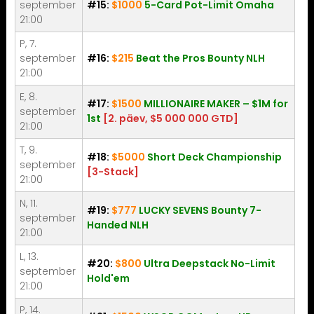
september
#15:
$1000
5-Card Pot-Limit Omaha
21:00
P, 7.
september
#16:
$215
Beat the Pros Bounty NLH
21:00
E, 8.
#17:
$1500
MILLIONAIRE MAKER – $1M for
september
1st
[2. päev, $5 000 000 GTD]
21:00
T, 9.
#18:
$5000
Short Deck Championship
september
[3-Stack]
21:00
N, 11.
#19:
$777
LUCKY SEVENS Bounty 7-
september
Handed NLH
21:00
L, 13.
#20:
$800
Ultra Deepstack No-Limit
september
Hold'em
21:00
P, 14.