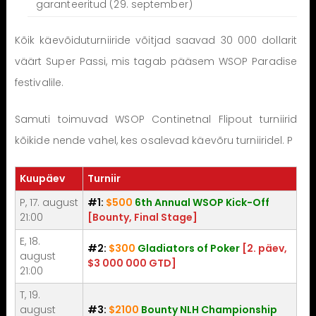
garanteeritud (29. september)
Kõik käevõiduturniiride võitjad saavad 30 000 dollarit
väärt Super Passi, mis tagab pääsem WSOP Paradise
festivalile.
Samuti toimuvad WSOP Continetnal Flipout turniirid
kõikide nende vahel, kes osalevad käevõru turniiridel. P
Kuupäev
Turniir
P, 17. august
#1:
$500
6th Annual WSOP Kick-Off
21:00
[Bounty, Final Stage]
E, 18.
#2:
$300
Gladiators of Poker
[2. päev,
august
$3 000 000 GTD]
21:00
T, 19.
august
#3:
$2100
Bounty NLH Championship