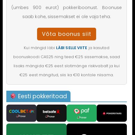
(umbes 900 eurot) pokkeriboonust. Boonuse
saab kohe, sissemakset ei ole vaja teha.
Võta boonus siit
Kui mängid läbi
LÄBI SELLE VIITE
ja kasutad
boonuskoodi CAS25 ning teed €25 sissemakse, saad
lisaks mängida €25 eest slotimänge riskivabalt ja kui
€25 eest mängitud, siis ka €10 kontole niisama.
Eesti pokkeritoad