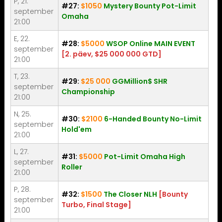
P, 21.
#27:
$1050
Mystery Bounty Pot-Limit
september
Omaha
21:00
E, 22.
#28:
$5000
WSOP Online MAIN EVENT
september
[2. päev, $25 000 000 GTD]
21:00
T, 23.
#29:
$25 000
GGMillion$ SHR
september
Championship
21:00
N, 25.
#30:
$2100
6-Handed Bounty No-Limit
september
Hold'em
21:00
L, 27.
#31:
$5000
Pot-Limit Omaha High
september
Roller
21:00
P, 28.
#32:
$1500
The Closer NLH
[Bounty
september
Turbo, Final Stage]
21:00