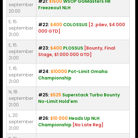
#21:
$1500
WSOP GGMasters HR
september
Freezeout NLH
20:00
E, 15.
#22:
$400
COLOSSUS
[2. päev, $4 000
september
000 GTD]
21:00
E, 15.
#23:
$400
PLOSSUS
[Bounty, Final
september
Stage, $1 000 000 GTD]
21:00
T, 16.
#24:
$10000
Pot-Limit Omaha
september
Championship
21:00
N, 18.
#25:
$525
Superstack Turbo Bounty
september
No-Limit Hold'em
21:00
L, 20.
#26:
$10 000
Heads Up NLH
september
Championship
[No Late Reg]
21:00