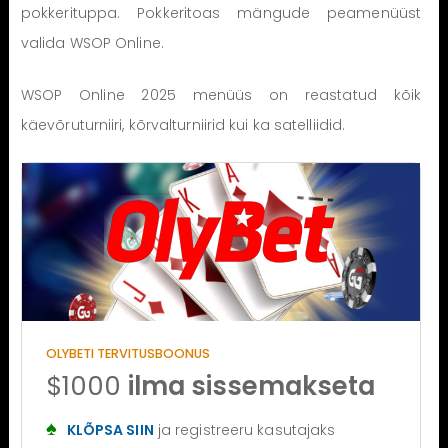
pokkerituppa. Pokkeritoas mängude peamenüüst
valida WSOP Online.
WSOP Online 2025 menüüs on reastatud kõik
käevõruturniiri, kõrvalturniirid kui ka satelliidid.
OLYBETI TERVITUSBOONUS
$1000
ilma sissemakseta
KLÕPSA SIIN
ja registreeru kasutajaks