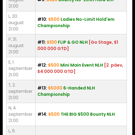
21:00
L, 30.
#10:
$500
Ladies No-Limit Hold'em
august
Championship
21:00
P, 31.
#11:
$100
FLIP & GO NLH
[Go Stage, $1
august
000 000 GTD]
21:00
E, 1.
#12:
$500
Mini Main Event NLH
[2. päev,
september
$4 000 000 GTD]
21:00
T, 2.
#13:
$5000
6-Handed NLH
september
Championship
21:00
N, 4.
september
#14:
$500
THE BIG $500 Bounty NLH
21:00
L, 6.