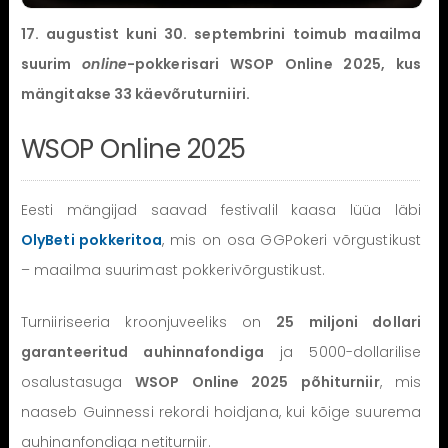
17. augustist kuni 30. septembrini
toimub maailma
suurim
online
-pokkerisari
WSOP Online 2025
, kus
mängitakse 33 käevõruturniiri.
WSOP Online 2025
Eesti mängijad saavad festivalil kaasa lüüa läbi
OlyBeti pokkeritoa
, mis on osa GGPokeri võrgustikust
– maailma suurimast pokkerivõrgustikust.
Turniiriseeria kroonjuveeliks on
25 miljoni dollari
garanteeritud auhinnafondiga
ja 5000-dollarilise
osalustasuga
WSOP Online 2025 põhiturniir
, mis
naaseb Guinnessi rekordi hoidjana, kui kõige suurema
auhinanfondiga netiturniir.