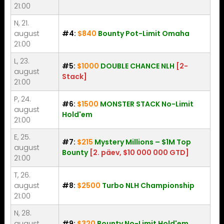
21:00
N, 21.
august
#4:
$840
Bounty Pot-Limit Omaha
21:00
L, 23.
#5:
$1000
DOUBLE CHANCE NLH
[2-
august
Stack]
21:00
P, 24.
#6:
$1500
MONSTER STACK No-Limit
august
Hold'em
21:00
E, 25.
#7:
$215
Mystery Millions – $1M Top
august
Bounty
[2. päev, $10 000 000 GTD]
21:00
T, 26.
august
#8:
$2500
Turbo NLH Championship
21:00
N, 28.
august
#9:
$320
Bounty No-Limit Hold'em