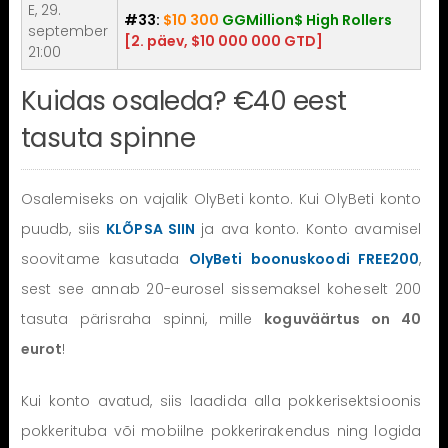
E, 29.
#33:
$10 300
GGMillion$ High Rollers
september
[2. päev, $10 000 000 GTD]
21:00
Kuidas osaleda? €40 eest
tasuta spinne
Osalemiseks on vajalik OlyBeti konto. Kui OlyBeti konto
puudb, siis
KLÕPSA SIIN
ja ava konto. Konto avamisel
soovitame kasutada
OlyBeti boonuskoodi FREE200
,
sest see annab 20-eurosel sissemaksel koheselt 200
tasuta pärisraha spinni, mille
koguväärtus on 40
eurot
!
Kui konto avatud, siis laadida alla pokkerisektsioonis
pokkerituba või mobiilne pokkerirakendus ning logida