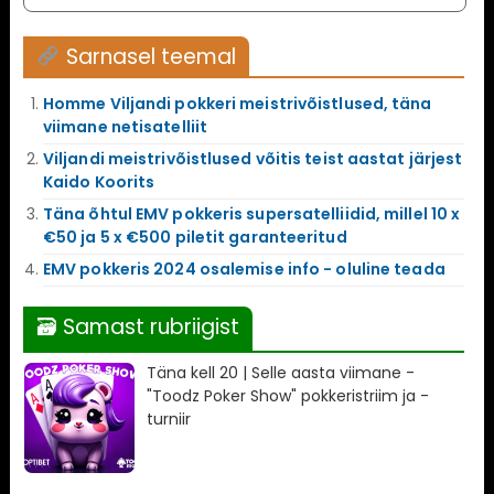
Sarnasel teemal
Homme Viljandi pokkeri meistrivõistlused, täna
viimane netisatelliit
Viljandi meistrivõistlused võitis teist aastat järjest
Kaido Koorits
Täna õhtul EMV pokkeris supersatelliidid, millel 10 x
€50 ja 5 x €500 piletit garanteeritud
EMV pokkeris 2024 osalemise info - oluline teada
🗃 Samast rubriigist
Täna kell 20 | Selle aasta viimane -
"Toodz Poker Show" pokkeristriim ja -
turniir