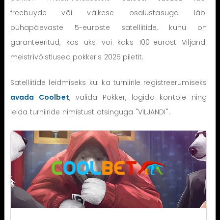
freebuyde või väikese osalustasuga läbi
pühapäevaste 5-euroste satelliitide, kuhu on
garanteeritud, kas üks või kaks 100-eurost Viljandi
meistrivõistlused pokkeris 2025 piletit.
Satelliitide leidmiseks kui ka turniirile registreerumiseks
avada Coolbet
, valida Pokker, logida kontole ning
leida turniiride nimistust otsinguga "VILJANDI".