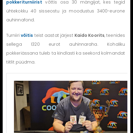
pokkeriturniirist
võttis osa 30 mängijat, kes tegid
ühtekokku 40 sisseostu ja moodustus 3400-eurone
auhinnafond.
Turniiri
võitis
teist aastat järjest
Kaido Koorits
, teenides
sellega 1320 eurot auhinnaraha. Kohaliku
pokkeriässana tuleb ta kindlasti ka seekord kolmandat
tiitlit püüdma.