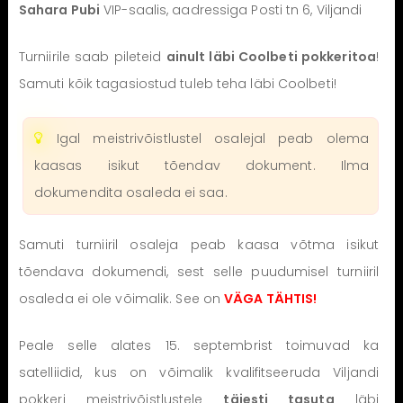
Sahara Pubi
VIP-saalis, aadressiga Posti tn 6, Viljandi
Turniirile saab pileteid
ainult läbi Coolbeti pokkeritoa
!
Samuti kõik tagasiostud tuleb teha läbi Coolbeti!
Igal meistrivõistlustel osalejal peab olema
kaasas isikut tõendav dokument. Ilma
dokumendita osaleda ei saa.
Samuti turniiril osaleja peab kaasa võtma isikut
tõendava dokumendi, sest selle puudumisel turniiril
osaleda ei ole võimalik. See on
VÄGA TÄHTIS!
Peale selle alates 15. septembrist toimuvad ka
satelliidid, kus on võimalik kvalifitseeruda Viljandi
pokkeri meistrivõistlustele
täiesti tasuta
läbi