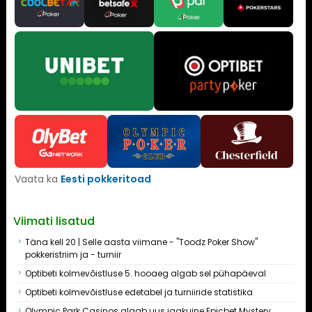
Vaata ka
Eesti pokkeritoad
Viimati lisatud
Täna kell 20 | Selle aasta viimane - "Toodz Poker Show"
pokkeristriim ja - turniir
Optibeti kolmevõistluse 5. hooaeg algab sel pühapäeval
Optibeti kolmevõistluse edetabel ja turniiride statistika
Olympic Park Casinos algab uus igakuine Epicbet Mystery