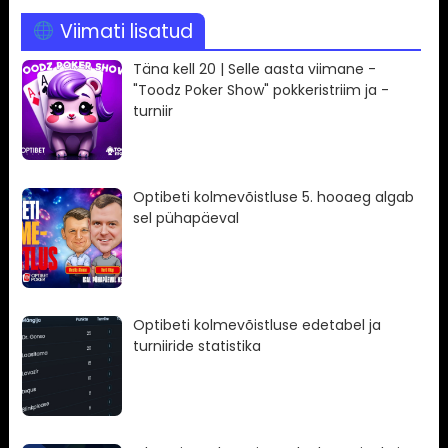
Viimati lisatud
Täna kell 20 | Selle aasta viimane -
"Toodz Poker Show" pokkeristriim ja -
turniir
Optibeti kolmevõistluse 5. hooaeg algab
sel pühapäeval
Optibeti kolmevõistluse edetabel ja
turniiride statistika