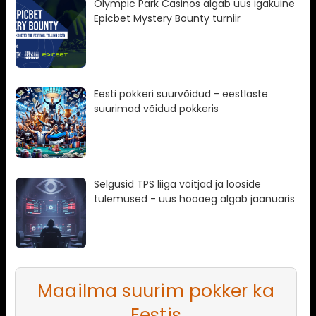
Olympic Park Casinos algab uus igakuine
Epicbet Mystery Bounty turniir
Eesti pokkeri suurvõidud - eestlaste
suurimad võidud pokkeris
Selgusid TPS liiga võitjad ja looside
tulemused - uus hooaeg algab jaanuaris
Maailma suurim pokker ka
Eestis