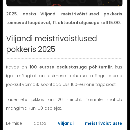
2025. aasta Viljandi meistrivõistlused pokkeris
toimuvad laupäeval, 11. oktoobril algusega kell 15.00.
Viljandi meistrivõistlused
pokkeris 2025
Kavas on
100-eurose osalustasuga põhiturniir
, kus
igal mängijal on esimese kaheksa mängutaseme
jooksul võimalik sooritada üks 100-eurone tagasiost.
Tasemete pikkus on 20 minutit. Turniirile mahub
mängima kuni 50 osalejat.
Eelmise aasta
Viljandi meistrivõistluste