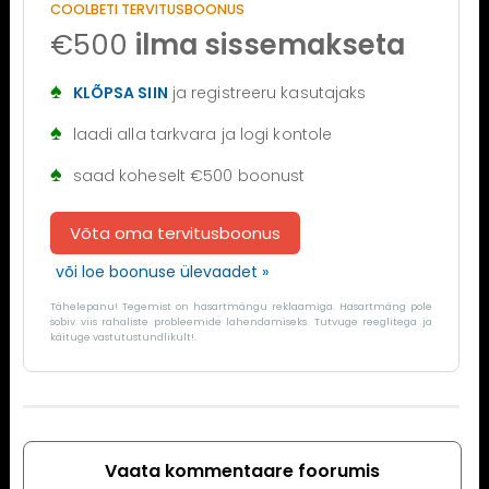
COOLBETI TERVITUSBOONUS
€500
ilma sissemakseta
KLÕPSA SIIN
ja registreeru kasutajaks
laadi alla tarkvara ja logi kontole
saad koheselt €500 boonust
Võta oma tervitusboonus
või loe boonuse ülevaadet »
Tähelepanu! Tegemist on hasartmängu reklaamiga. Hasartmäng pole
sobiv viis rahaliste probleemide lahendamiseks. Tutvuge reeglitega ja
käituge vastutustundlikult!.
Vaata kommentaare foorumis