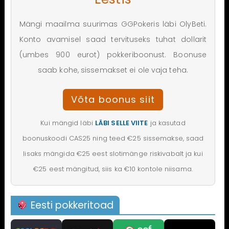
Mängi maailma suurimas GGPokeris läbi OlyBeti.
Konto avamisel saad tervituseks tuhat dollarit
(umbes 900 eurot) pokkeriboonust. Boonuse
saab kohe, sissemakset ei ole vaja teha.
Võta boonus siit
Kui mängid läbi
LÄBI SELLE VIITE
ja kasutad
boonuskoodi CAS25 ning teed €25 sissemakse, saad
lisaks mängida €25 eest slotimänge riskivabalt ja kui
€25 eest mängitud, siis ka €10 kontole niisama.
Eesti pokkeritoad