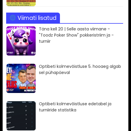
Viimati lisatud
Täna kell 20 | Selle aasta viimane -
"Toodz Poker Show" pokkeristriim ja -
turniir
Optibeti kolmevõistluse 5. hooaeg algab
sel pühapäeval
Optibeti kolmevõistluse edetabel ja
turniiride statistika