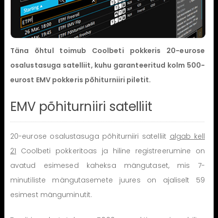
Täna õhtul toimub Coolbeti pokkeris 20-eurose
osalustasuga satelliit, kuhu garanteeritud kolm 500-
eurost EMV pokkeris põhiturniiri piletit.
EMV põhiturniiri satelliit
20-eurose osalustasuga põhiturniiri satelliit
algab kell
21
Coolbeti pokkeritoas ja hiline registreerumine on
avatud esimesed kaheksa mängutaset, mis 7-
minutiliste mängutasemete juures on ajaliselt 59
esimest mänguminutit.