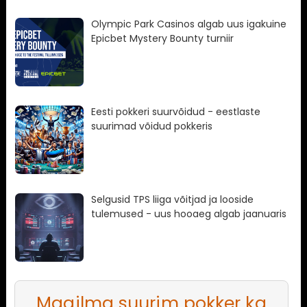
Olympic Park Casinos algab uus igakuine
Epicbet Mystery Bounty turniir
Eesti pokkeri suurvõidud - eestlaste
suurimad võidud pokkeris
Selgusid TPS liiga võitjad ja looside
tulemused - uus hooaeg algab jaanuaris
Maailma suurim pokker ka