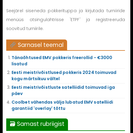
Seejärel siseneda pokkerituppa ja kirjutada turniiride
menüüs otsingulahtrisse 'ETPF' ja registreeruda
soovitud turniirile.
Sarnasel teemal
Tänaõhtused EMV pokkeris freerollid - €3000
lisatud
Eesti meistrivõistlused pokkeris 2024 toimuvad
kogu märtsikuu vältel
Eesti meistrivõistluste satelliidid toimuvad iga
päev
Coolbet vähendas välja lubatud EMV satelliidi
garantiid 'overlay' tõttu
🗃 Samast rubriigist