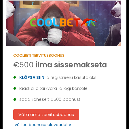
COOLBETI TERVITUSBOONUS
€500
ilma sissemakseta
KLÕPSA SIIN
ja registreeru kasutajaks
laadi alla tarkvara ja logi kontole
saad koheselt €500 boonust
Võta oma tervitusboonus
või loe boonuse ülevaadet »