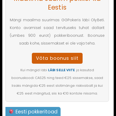
Eestis
Mängi maailma suurimas GGPokeris läbi OlyBeti.
Konto avamisel saad tervituseks tuhat dollarit
(umbes 900 eurot) pokkeriboonust. Boonuse
saab kohe, sissemakset ei ole vaja teha.
Võta boonus siit
Kui mängid läbi
LÄBI SELLE VIITE
ja kasutad
boonuskoodi CAS25 ning teed €25 sissemakse, saad
lisaks mängida €25 eest slotimänge riskivabalt ja kui
€25 eest mängitud, siis ka €10 kontole niisama.
Eesti pokkeritoad