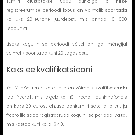
Turniiri alustatakse 5000 punktiga ja hilise
registreerumise perioodi lõpus on võimalik sooritada
ka üks 20-eurone juurdeost, mis annab 10 000
lisapunkti.
Lisaks kogu hilise perioodi vältel on igal mängijal
võimalik sooritada kuni 20 tagasiostu.
Kaks eelkvalifikatsiooni
Kell 21 põhiturniiri satelliidile on võimalik kvalifitseeruda
läbi freerolli, mis algab kell 19. Freerolli auhinnafondis
on kaks 20-eurost õhtuse põhiturniiri sateliidi piletit ja
freerollile saab registreeruda kogu hilise perioodi vältel,
mis kestab kuni kella 19.48.