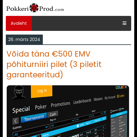
Avaleht
26. märts 2024
Võida täna €500 EMV
põhiturniiri pilet (3 piletit
garanteeritud)