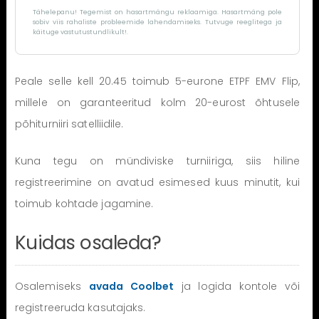
Tähelepanu! Tegemist on hasartmängu reklaamiga. Hasartmäng pole
sobiv viis rahaliste probleemide lahendamiseks. Tutvuge reeglitega ja
käituge vastutustundlikult!.
Peale selle kell 20.45 toimub 5-eurone ETPF EMV Flip,
millele on garanteeritud kolm 20-eurost õhtusele
põhiturniiri satelliidile.
Kuna tegu on mündiviske turniiriga, siis hiline
registreerimine on avatud esimesed kuus minutit, kui
toimub kohtade jagamine.
Kuidas osaleda?
Osalemiseks
avada Coolbet
ja logida kontole või
registreeruda kasutajaks.