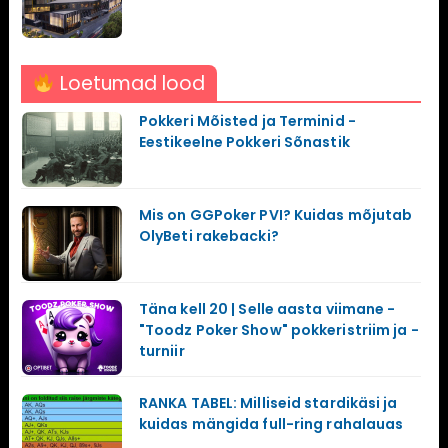
Loetumad lood
Pokkeri Mõisted ja Terminid -
Eestikeelne Pokkeri Sõnastik
Mis on GGPoker PVI? Kuidas mõjutab
OlyBeti rakebacki?
Täna kell 20 | Selle aasta viimane -
"Toodz Poker Show" pokkeristriim ja -
turniir
RANKA TABEL: Milliseid stardikäsi ja
kuidas mängida full-ring rahalauas