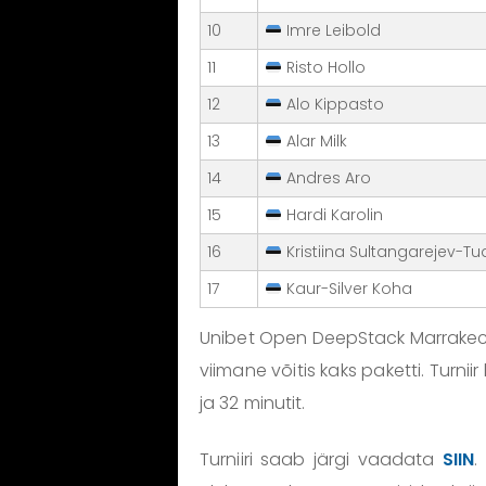
10
Imre Leibold
11
Risto Hollo
12
Alo Kippasto
13
Alar Milk
14
Andres Aro
15
Hardi Karolin
16
Kristiina Sultangarejev-Tu
17
Kaur-Silver Koha
Unibet Open DeepStack Marrakech 202
viimane võitis kaks paketti. Turnii
ja 32 minutit.
Turniiri saab järgi vaadata
SIIN
.