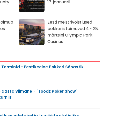
ounty
17. jaanuaril
 toimub
Eesti meistrivõistlused
nos
pokkeris toimuvad 4.- 28.
märtsini Olympic Park
Casinos
 Terminid - Eestikeelne Pokkeri Sõnastik
le aasta viimane - "Toodz Poker Show"
urniir
tluse edetabel ja turniiride statistika