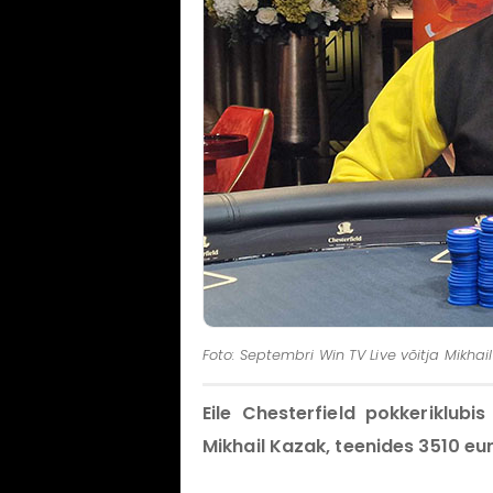
Foto: Septembri Win TV Live võitja Mikhail 
Eile Chesterfield pokkeriklubi
Mikhail Kazak, teenides 3510 eu