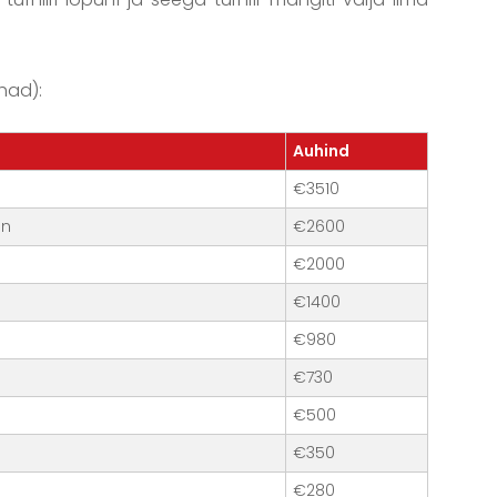
ohad):
Auhind
€3510
en
€2600
€2000
€1400
€980
€730
€500
€350
€280