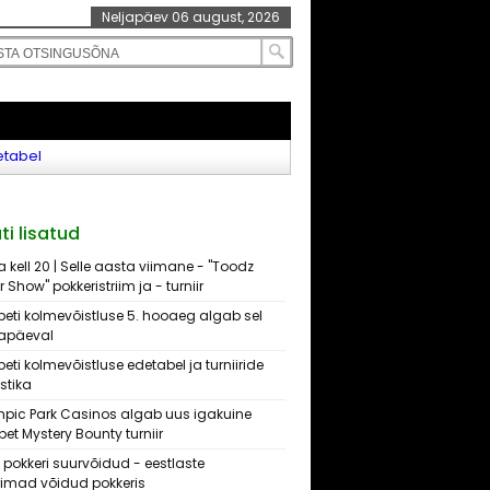
Neljapäev 06 august, 2026
etabel
ti lisatud
 kell 20 | Selle aasta viimane - "Toodz
r Show" pokkeristriim ja - turniir
beti kolmevõistluse 5. hooaeg algab sel
apäeval
beti kolmevõistluse edetabel ja turniiride
istika
pic Park Casinos algab uus igakuine
bet Mystery Bounty turniir
i pokkeri suurvõidud - eestlaste
imad võidud pokkeris