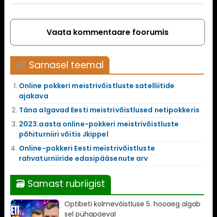
Vaata kommentaare foorumis
Sarnasel teemal
Online pokkeri meistrivõistluste satelliitide
ajakava
Täna algavad Eesti meistrivõistlused netipokkeris
2023.aasta online-pokkeri meistrivõistluste
põhiturniiri võitis Jkippel
Online-pokkeri Eesti meistrivõistluste
rahvaturniiride edasipääsenute arv
🗃 Samast rubriigist
Optibeti kolmevõistluse 5. hooaeg algab
sel pühapäeval