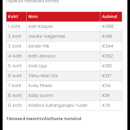
Lõplikud rahalised kohad:
Koht
Nimi
Auhind
1. koht
Katri Käsper
€688
2. koht
Giedre Valgemäe
€481
3. koht
Kerstin Piik
€344
4. koht
Katti Järvsoo
€252
5. koht
Kristi Lipp
€183
6. koht
Triinu-Mari Ots
€137
7. koht
Evely Pihela
€114
8. koht
Kätly Soorm
€91
9. koht
Kristiina Sultangarajev-Tuder
€76
Tänased meistrivõistluste turniirid