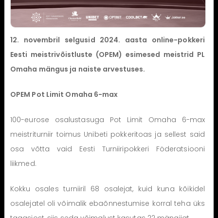
12. novembril selgusid 2024. aasta online-pokkeri
Eesti meistrivõistluste (OPEM) esimesed meistrid PL
Omaha mängus ja naiste arvestuses.
OPEM Pot Limit Omaha 6-max
100-eurose osalustasuga Pot Limit Omaha 6-max
meistriturniir toimus Unibeti pokkeritoas ja sellest said
osa võtta vaid Eesti Turniiripokkeri Föderatsiooni
liikmed.
Kokku osales turniiril 68 osalejat, kuid kuna kõikidel
osalejatel oli võimalik ebaõnnestumise korral teha üks