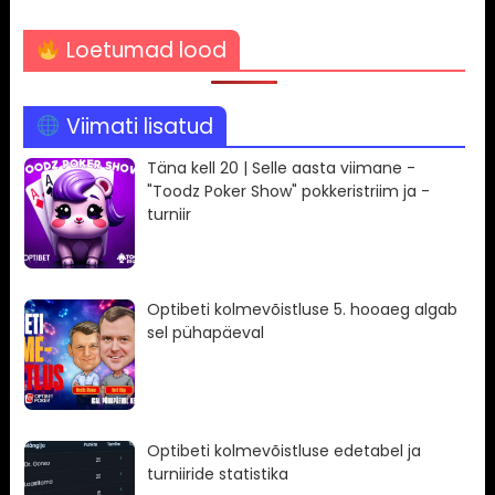
Loetumad lood
Viimati lisatud
Täna kell 20 | Selle aasta viimane -
"Toodz Poker Show" pokkeristriim ja -
turniir
Optibeti kolmevõistluse 5. hooaeg algab
sel pühapäeval
Optibeti kolmevõistluse edetabel ja
turniiride statistika