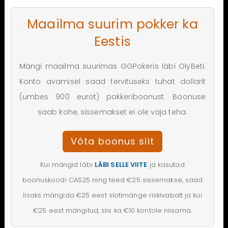
Maailma suurim pokker ka
Eestis
Mängi maailma suurimas GGPokeris läbi OlyBeti.
Konto avamisel saad tervituseks tuhat dollarit
(umbes 900 eurot) pokkeriboonust. Boonuse
saab kohe, sissemakset ei ole vaja teha.
Võta boonus siit
Kui mängid läbi
LÄBI SELLE VIITE
ja kasutad
boonuskoodi CAS25 ning teed €25 sissemakse, saad
lisaks mängida €25 eest slotimänge riskivabalt ja kui
€25 eest mängitud, siis ka €10 kontole niisama.