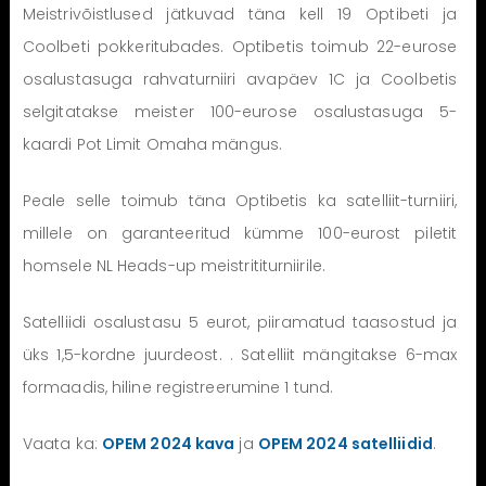
Meistrivõistlused jätkuvad täna kell 19 Optibeti ja
Coolbeti pokkeritubades. Optibetis toimub 22-eurose
osalustasuga rahvaturniiri avapäev 1C ja Coolbetis
selgitatakse meister 100-eurose osalustasuga 5-
kaardi Pot Limit Omaha mängus.
Peale selle toimub täna Optibetis ka satelliit-turniiri,
millele on garanteeritud kümme 100-eurost piletit
homsele NL Heads-up meistrititurniirile.
Satelliidi osalustasu 5 eurot, piiramatud taasostud ja
üks 1,5-kordne juurdeost. . Satelliit mängitakse 6-max
formaadis, hiline registreerumine 1 tund.
Vaata ka:
OPEM 2024 kava
ja
OPEM 2024 satelliidid
.