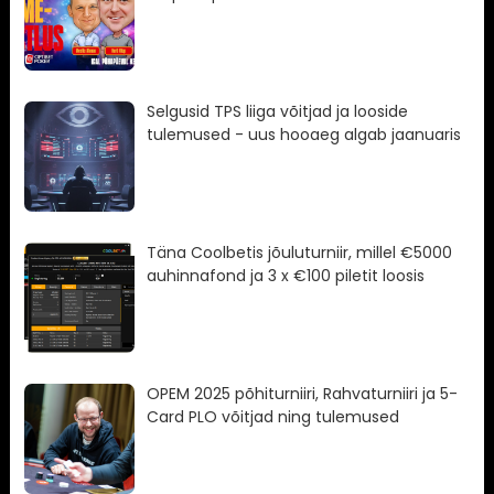
Selgusid TPS liiga võitjad ja looside
tulemused - uus hooaeg algab jaanuaris
Täna Coolbetis jõuluturniir, millel €5000
auhinnafond ja 3 x €100 piletit loosis
OPEM 2025 põhiturniiri, Rahvaturniiri ja 5-
Card PLO võitjad ning tulemused