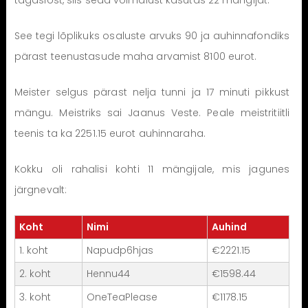
tagasiost, siis seda võimalust kasutas 22 mängijat.
See tegi lõplikuks osaluste arvuks 90 ja auhinnafondiks
pärast teenustasude maha arvamist 8100 eurot.
Meister selgus pärast nelja tunni ja 17 minuti pikkust
mängu. Meistriks sai Jaanus Veste. Peale meistritiitli
teenis ta ka 2251.15 eurot auhinnaraha.
Kokku oli rahalisi kohti 11 mängijale, mis jagunes
järgnevalt:
Koht
Nimi
Auhind
1. koht
Napudp6hjas
€2221.15
2. koht
Hennu44
€1598.44
3. koht
OneTeaPlease
€1178.15