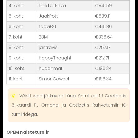
4. koht
LmkToitPizza
€841.59
5. koht
JaakPott
€589.11
6. koht
taaviEST
€441.86
7. koht
28M
€336.64
8. koht
jantravis
€257.17
9. koht
HappyThought
€212.71
10. koht
huaanmati
€196.34
11. koht
SimonCoweel
€196.34
Võistlused jätkuvad täna õhtul kell 19 Coolbetis
5-kaardi PL Omaha ja Optibetis Rahvaturniir 1C
turniiridega.
OPEM naisteturniir