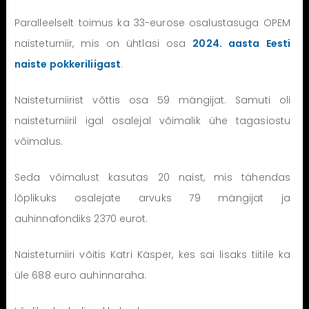
Paralleelselt toimus ka 33-eurose osalustasuga OPEM
naisteturniir, mis on ühtlasi osa
2024. aasta Eesti
naiste pokkeriliigast
.
Naisteturniirist võttis osa 59 mängijat. Samuti oli
naisteturniiril igal osalejal võimalik ühe tagasiostu
võimalus.
Seda võimalust kasutas 20 naist, mis tähendas
lõplikuks osalejate arvuks 79 mängijat ja
auhinnafondiks 2370 eurot.
Naisteturniiri võitis Katri Käsper, kes sai lisaks tiitile ka
üle 688 euro auhinnaraha.