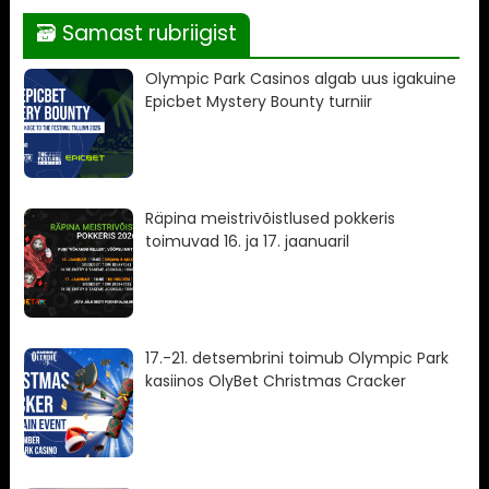
🗃 Samast rubriigist
Olympic Park Casinos algab uus igakuine
Epicbet Mystery Bounty turniir
Räpina meistrivõistlused pokkeris
toimuvad 16. ja 17. jaanuaril
17.-21. detsembrini toimub Olympic Park
kasiinos OlyBet Christmas Cracker