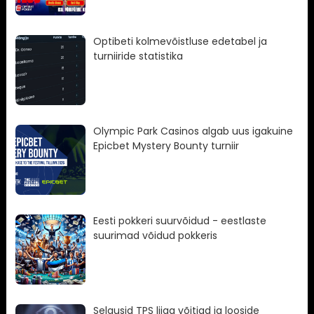
Optibeti kolmevõistluse edetabel ja
turniiride statistika
Olympic Park Casinos algab uus igakuine
Epicbet Mystery Bounty turniir
Eesti pokkeri suurvõidud - eestlaste
suurimad võidud pokkeris
Selgusid TPS liiga võitjad ja looside