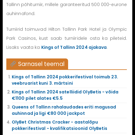
Tallinn põhiturniir, millele garanteeritud 500 000-eurone
auhinnafond.
Turniirid toimuvad Hilton Tallinn Park Hotel ja Olympic
Park Casinos, kust saab turniiridele osta ka pileteid.
Lisaks vaata ka
Kings of Tallinn 2024 ajakava
.
Sarnasel teemal
Kings of Tallinn 2024 pokkerifestival toimub 23.
veebruarist kuni 3. märtsini
Kings of Tallinn 2024 satelliidid OlyBetis - võida
€1100 pilet alates €5.5
Queens of Tallinn rahalaudades eriti magusad
auhinnad ja ligi €80 000 jackpot
OlyBet Christmas Cracker - aastalõpu
pokkerifestival - kvalifikatsioonid OlyBetis