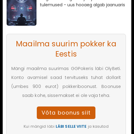
tulemused - uus hooaeg algab jaanuaris
Maailma suurim pokker ka
Eestis
Mängi maailma suurimas GGPokeris läbi OlyBeti.
Konto avamisel saad tervituseks tuhat dollarit
(umbes 900 eurot) pokkeriboonust. Boonuse
saab kohe, sissemakset ei ole vaja teha.
Võta boonus siit
Kui mängid läbi
LÄBI SELLE VIITE
ja kasutad