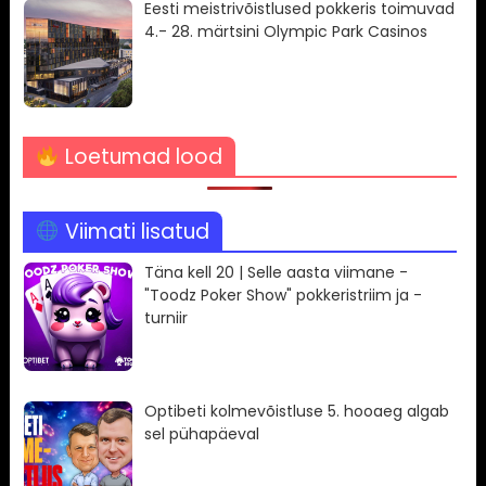
Eesti meistrivõistlused pokkeris toimuvad
4.- 28. märtsini Olympic Park Casinos
Loetumad lood
Viimati lisatud
Täna kell 20 | Selle aasta viimane -
"Toodz Poker Show" pokkeristriim ja -
turniir
Optibeti kolmevõistluse 5. hooaeg algab
sel pühapäeval