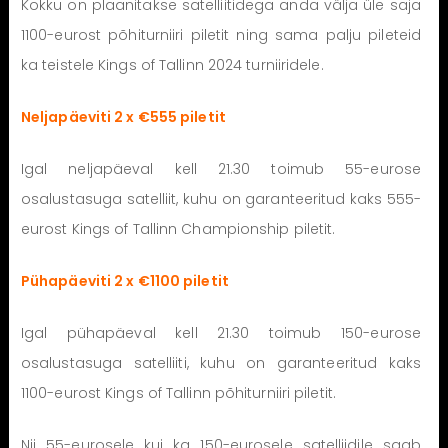
Kokku on plaanitakse satelliitidega anda välja üle saja
1100-eurost põhiturniiri piletit ning sama palju pileteid
ka teistele Kings of Tallinn 2024 turniiridele.
Neljapäeviti 2 x €555 piletit
Igal neljapäeval kell 21.30 toimub 55-eurose
osalustasuga satelliit, kuhu on garanteeritud kaks 555-
eurost Kings of Tallinn Championship piletit.
Pühapäeviti 2 x €1100 piletit
Igal pühapäeval kell 21.30 toimub 150-eurose
osalustasuga satelliiti, kuhu on garanteeritud kaks
1100-eurost Kings of Tallinn põhiturniiri piletit.
Nii 55-eurosele kui ka 150-eurosele satelliidile saab