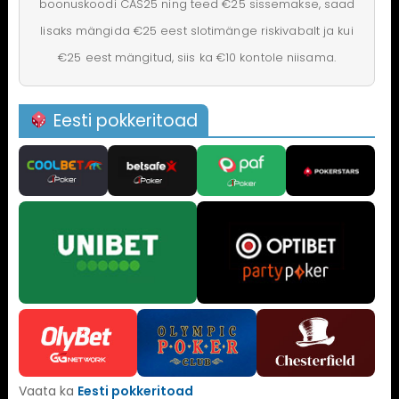
boonuskoodi CAS25 ning teed €25 sissemakse, saad
lisaks mängida €25 eest slotimänge riskivabalt ja kui
€25 eest mängitud, siis ka €10 kontole niisama.
Eesti pokkeritoad
Vaata ka
Eesti pokkeritoad