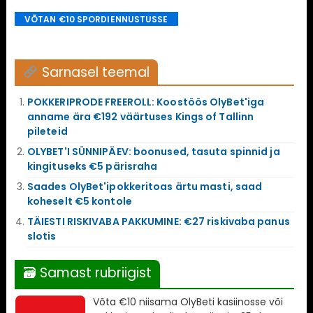
VÕTAN €10 SPORDIENNUSTUSSE
Sarnasel teemal
POKKERIPRODE FREEROLL: Koostöös OlyBet'iga
anname ära €192 väärtuses Kings of Tallinn
pileteid
OLYBET'I SÜNNIPÄEV: boonused, tasuta spinnid ja
kingituseks €5 pärisraha
Saades OlyBet'ipokkeritoas ärtu masti, saad
koheselt €5 kontole
TÄIESTI RISKIVABA PAKKUMINE: €27 riskivaba panus
slotis
🗃 Samast rubriigist
Võta €10 niisama OlyBeti kasiinosse või