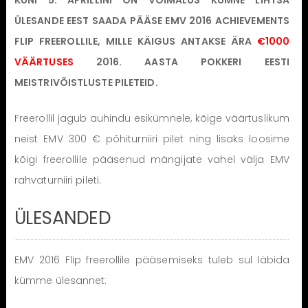
ÜLESANDE EEST SAADA PÄÄSE EMV 2016 ACHIEVEMENTS
FLIP FREEROLLILE, MILLE KÄIGUS ANTAKSE ÄRA
€1000
VÄÄRTUSES
2016. AASTA POKKERI EESTI
MEISTRIVÕISTLUSTE PILETEID.
Freerollil jagub auhindu esikümnele, kõige väärtuslikum
neist EMV 300 € põhiturniiri pilet ning lisaks loosime
kõigi freerollile pääsenud mängijate vahel välja EMV
rahvaturniiri pileti.
ÜLESANDED
EMV 2016 Flip freerollile pääsemiseks tuleb sul läbida
kümme ülesannet: