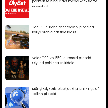
pokkerisse ning lisaks mängi €25 slotte
riskivabalt
Tee 30-eurone sissemakse ja osaled
Rally Estonia passide loosis
Võida 1100 või 550-euroseid pileteid
OlyBeti pokkeriturniiridele
Mängi OlyBetis blackjacki ja jahi Kings of
Tallinn pileteid