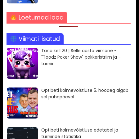
Loetumad lood
Viimati lisatud
Täna kell 20 | Selle aasta viimane -
"Toodz Poker Show" pokkeristriim ja -
turniir
Optibeti kolmevõistluse 5. hooaeg algab
sel pühapäeval
Optibeti kolmevõistluse edetabel ja
turniiride statistika