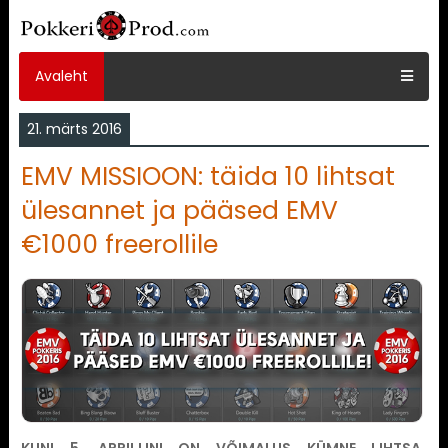
Avaleht
21. märts 2016
EMV MISSIOON: täida 10 lihtsat
ülesannet ja pääsed EMV
€1000 freerollile
KUNI 5. APRILLINI ON VÕIMALUS KÜMNE LIHTSA