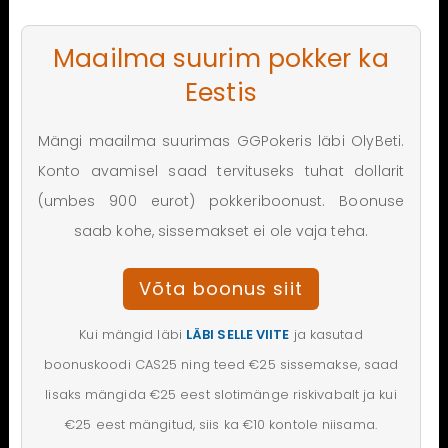
Maailma suurim pokker ka
Eestis
Mängi maailma suurimas GGPokeris läbi OlyBeti.
Konto avamisel saad tervituseks tuhat dollarit
(umbes 900 eurot) pokkeriboonust. Boonuse
saab kohe, sissemakset ei ole vaja teha.
Võta boonus siit
Kui mängid läbi
LÄBI SELLE VIITE
ja kasutad
boonuskoodi CAS25 ning teed €25 sissemakse, saad
lisaks mängida €25 eest slotimänge riskivabalt ja kui
€25 eest mängitud, siis ka €10 kontole niisama.