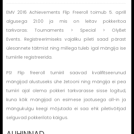
EMV 2016 Achievements Flip Freeroll toimub 5. aprill
algusega 21:00 ja mis on leitav pokkeritoa
tarkvaras: Tournaments > Special > OlyBet
Events. Registreerimiseks vajaliku pileti saad pärast
ülesannete täitmist ning millega tuleb igal mängija ise
turniirile registreerida.
PS! Flip freeroll turniiril saavad kvalifitseerunud
mängijad alustuseks ühe žetooni ning mängija ei pea
turniiri ajal olema pokkeri tarkvarasse sisse logitud,
kuna kõik mängijad on esimese jaotusega all-in ja
mängukulgu keegi mõjutada ei saa ehk piletivõitjad
selguvad pokkeriloto käigus.
AUHINNAD