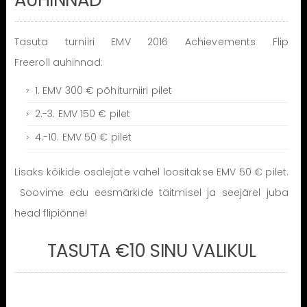
Tasuta turniiri EMV 2016 Achievements Flip
Freeroll auhinnad:
1. EMV 300 € põhiturniiri pilet
2.-3. EMV 150 € pilet
4.-10. EMV 50 € pilet
Lisaks kõikide osalejate vahel loositakse EMV 50 € pilet.
Soovime edu eesmärkide täitmisel ja seejärel juba
head flipiõnne!
TASUTA €10 SINU VALIKUL