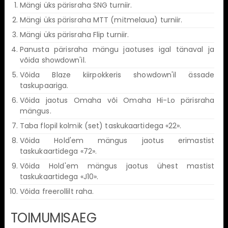
Mängi üks pärisraha SNG turniir.
Mängi üks pärisraha MTT (mitmelaua) turniir.
Mängi üks pärisraha Flip turniir.
Panusta pärisraha mängu jaotuses igal tänaval ja
võida showdown'il.
Võida Blaze kiirpokkeris showdown'il ässade
taskupaariga.
Võida jaotus Omaha või Omaha Hi-Lo pärisraha
mängus.
Taba flopil kolmik (set) taskukaartidega «22».
Võida Hold'em mängus jaotus erimastist
taskukaartidega «72».
Võida Hold'em mängus jaotus ühest mastist
taskukaartidega «J10».
Võida freerollilt raha.
TOIMUMISAEG