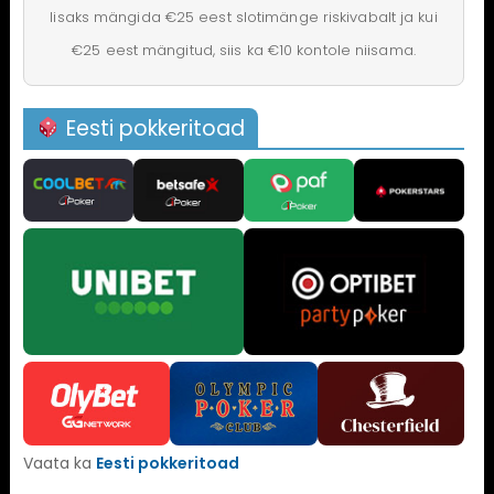
lisaks mängida €25 eest slotimänge riskivabalt ja kui
€25 eest mängitud, siis ka €10 kontole niisama.
Eesti pokkeritoad
Vaata ka
Eesti pokkeritoad