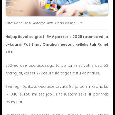
Foto: Ranel Käsi. Autor/allikas: Elena Kask / ETPF.
Neljapäeval selgitati EMV pokkeris 2025 raames välja
5-kaardi Pot Limit Omaha meister, kelleks tuli Ranel
Käsi.
250-eurose osalustasuga turbo turniirist võttis osa 53
mängijat, kellest 27 kasutasid tagasiostu võimalus.
See tegi lõplikuks osaluste arvuks 80 ja auhinnafondiks
17 040 eurot, millest jätkus tasustamiseks 11 parimat
mängijat.