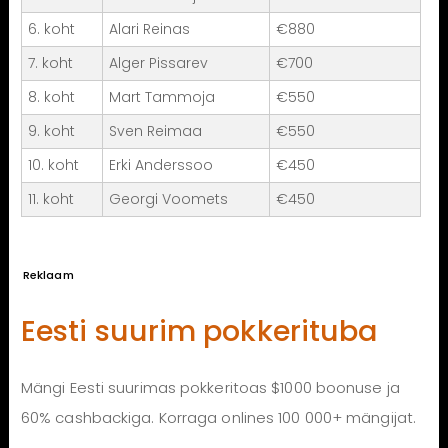
6. koht
Alari Reinas
€880
7. koht
Alger Pissarev
€700
8. koht
Mart Tammoja
€550
9. koht
Sven Reimaa
€550
10. koht
Erki Anderssoo
€450
11. koht
Georgi Voomets
€450
Reklaam
Eesti suurim pokkerituba
Mängi Eesti suurimas pokkeritoas $1000 boonuse ja
60% cashbackiga. Korraga onlines 100 000+ mängijat.