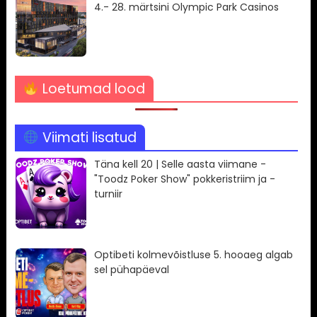
4.- 28. märtsini Olympic Park Casinos
Loetumad lood
Viimati lisatud
Täna kell 20 | Selle aasta viimane -
"Toodz Poker Show" pokkeristriim ja -
turniir
Optibeti kolmevõistluse 5. hooaeg algab
sel pühapäeval