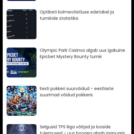
Optibeti kolmevõistluse edetabel ja
turniiride statistika
Olympic Park Casinos algab uus igakuine
Epicbet Mystery Bounty turniir
Eesti pokkeri suurvõidud - eestlaste
suurimad võidud pokkeris
Selgusid TPS liiga võitjad ja looside
tulemused - uus hooaeg algab jaanuaris