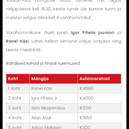
Vaatamata hoogsale turbo turniirile, mis algas
neljapäeval kell 18.30, kestis turniir üle kümne tunni ja
meister selgus alles kell 4 varahommikul.
Varahommikune duell peeti
Igor Pihela juuniori
ja
Ranel Käsi
vahel, kellest viimane väljus võitjana ning
teenis meistritiitli.
Rahalised kohad ja finaali tulemused
Koht
Mängija
Auhinnarahad
1. koht
Ranel Käsi
€4580
2. koht
Igor Pihela Jr
€4000
3. koht
Siim Nikopensius
€2210
4. koht
Allan Arjut
€1550
5. koht
Anton Makejev
€1120