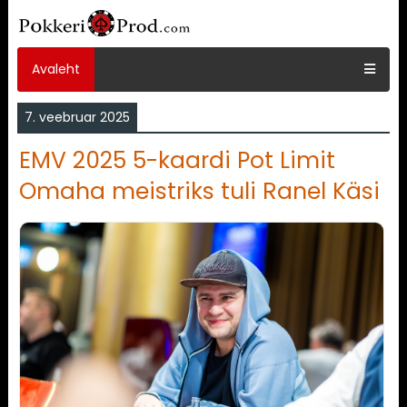
Avaleht
7. veebruar 2025
EMV 2025 5-kaardi Pot Limit
Omaha meistriks tuli Ranel Käsi