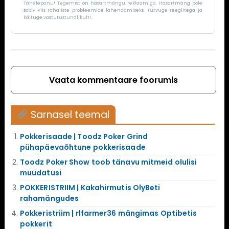
Tähelepanu! Tegemist on hasartmängu reklaamiga. Hasartmäng pole
sobiv viis rahaliste probleemide lahendamiseks. Tutvuge reeglitega ja
käituge vastutustundlikult!.
Vaata kommentaare foorumis
Sarnasel teemal
Pokkerisaade | Toodz Poker Grind
pühapäevaõhtune pokkerisaade
Toodz Poker Show toob tänavu mitmeid olulisi
muudatusi
POKKERISTRIIM | Kakahirmutis OlyBeti
rahamängudes
Pokkeristriim | rlfarmer36 mängimas Optibetis
pokkerit