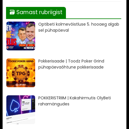
🗃 Samast rubriigist
Optibeti kolmevõistluse 5. hooaeg algab
sel pühapäeval
Pokkerisaade | Toodz Poker Grind
pühapäevaõhtune pokkerisaade
POKKERISTRIIM | Kakahirmutis OlyBeti
rahamängudes