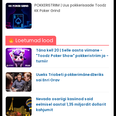
POKKERISTRIIM | Uus pokkerisaade Toodz
KK Poker Grind
Loetumad lood
Täna kell 20 | Selle aasta viimane -
"Toodz Poker Show" pokkeristriim ja -
turniir
Uueks Triobeti pokkerimänedžeriks
sai Enri Orav
Nevada osariigi kasiinod said
eelmisel aastal 1,35 miljardit dollarit
kahjumit