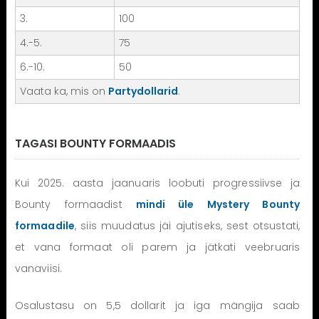
3.
100
4.-5.
75
6.-10.
50
Vaata ka, mis on
Partydollarid
.
TAGASI BOUNTY FORMAADIS
Kui 2025. aasta jaanuaris loobuti progressiivse ja
Bounty formaadist
mindi üle Mystery Bounty
formaadile
, siis muudatus jäi ajutiseks, sest otsustati,
et vana formaat oli parem ja jätkati veebruaris
vanaviisi.
Osalustasu on 5,5 dollarit ja iga mängija saab