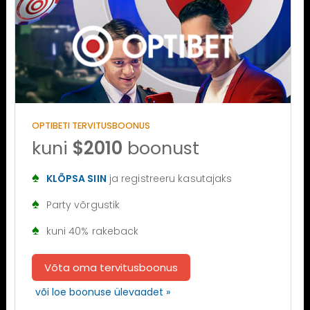
OPTIBETI TERVITUSBOONUS
kuni
$2010
boonust
KLÕPSA SIIN
ja registreeru kasutajaks
Party võrgustik
kuni 40% rakeback
Võta oma tervitusboonus
või loe boonuse ülevaadet »