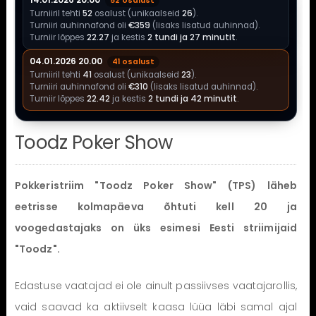
14.01.2026 20.00
52 osalust
Turniiril tehti
52
osalust (unikaalseid
26
).
Turniiri auhinnafond oli
€359
(lisaks lisatud auhinnad).
Turniir lõppes
22.27
ja kestis
2 tundi ja 27 minutit
.
04.01.2026 20.00
41 osalust
Turniiril tehti
41
osalust (unikaalseid
23
).
Turniiri auhinnafond oli
€310
(lisaks lisatud auhinnad).
Turniir lõppes
22.42
ja kestis
2 tundi ja 42 minutit
.
Toodz Poker Show
Pokkeristriim "Toodz Poker Show" (TPS) läheb
eetrisse kolmapäeva õhtuti kell 20 ja
voogedastajaks on üks esimesi Eesti striimijaid
"Toodz".
Edastuse vaatajad ei ole ainult passiivses vaatajarollis,
vaid saavad ka aktiivselt kaasa lüüa läbi samal ajal