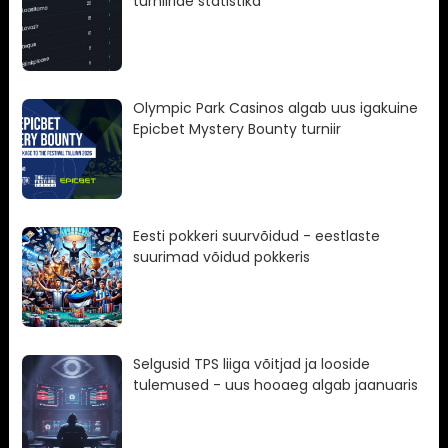
turniiride statistika
Olympic Park Casinos algab uus igakuine
Epicbet Mystery Bounty turniir
Eesti pokkeri suurvõidud - eestlaste
suurimad võidud pokkeris
Selgusid TPS liiga võitjad ja looside
tulemused - uus hooaeg algab jaanuaris