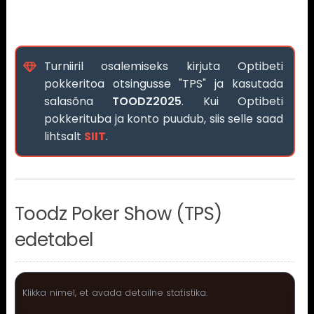
Turniiril osalemiseks kirjuta Optibeti
pokkeritoa otsingusse "TPS" ja kasutada
salasõna
TOODZ2025
. Kui Optibeti
pokkerituba ja konto puudub, siis selle saad
lihtsalt
SIIT
.
Toodz Poker Show (TPS)
edetabel
Klikka nimel, et avada detailne statistika.