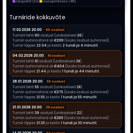
zalupa69 (53)
roosaprintsess (48)
Turniiride kokkuvõte
11.02.2026 20.00
60 osalust
Turniiril tehti
60
osalust (unikaalseid
26
).
Turniiri auhinnafond oli
€399
(lisaks lisatud auhinnad).
Turniir lõppes
22.04
ja kestis
2 tundi ja 4 minutit
.
04.02.2026 20.00
61 osalust
Turniiril tehti
61
osalust (unikaalseid
28
).
Turniiri auhinnafond oli
€404
(lisaks lisatud auhinnad).
Turniir lõppes
21.44
ja kestis
1 tundi ja 44 minutit
.
28.01.2026 20.00
55 osalust
Turniiril tehti
55
osalust (unikaalseid
28
).
Turniiri auhinnafond oli
€375
(lisaks lisatud auhinnad).
Turniir lõppes
21.55
ja kestis
1 tundi ja 55 minutit
.
21.01.2026 20.00
39 osalust
Turniiril tehti
39
osalust (unikaalseid
22
).
Turniiri auhinnafond oli
€289
(lisaks lisatud auhinnad).
Turniir lõppes
21.33
ja kestis
1 tundi ja 33 minutit
.