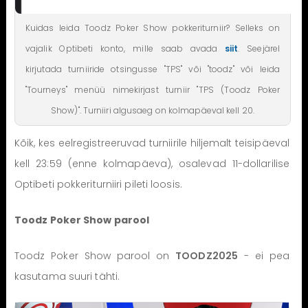
Kuidas leida Toodz Poker Show pokkeriturniir? Selleks on
vajalik Optibeti konto, mille saab avada
siit
. Seejärel
kirjutada turniiride otsingusse "TPS" või "toodz" või leida
"Tourneys" menüü nimekirjast turniir "TPS (Toodz Poker
Show)". Turniiri algusaeg on kolmapäeval kell 20.
Kõik, kes eelregistreeruvad turniirile hiljemalt teisipäeval
kell 23:59 (enne kolmapäeva), osalevad 11-dollarilise
Optibeti pokkeriturniiri pileti loosis.
Toodz Poker Show parool
Toodz Poker Show parool on
TOODZ2025
- ei pea
kasutama suuri tähti.