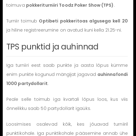
toimuva
pokkeriturniiri Toodz Poker Show (TPS)
.
Turniir toimub
Optibeti pokkeritoas algusega kell 20
ja hiline registreerumine on avatud kuni kella 21.25-ni.
TPS punktid ja auhinnad
Iga turniiri eest saab punkte ja aasta lõpus kümme
enim punkte kogunud mängijat jagavad
auhinnafondi
1000 partydollarit
.
Peale selle toimub iga kvartali lõpus loos, kus viis
õnnelikku saab 50 partydollarit igaüks.
Loosimises osalevad kõik, kes jõuavad turniiril
punktikohale. Iga punktikohale pääsemine annab ühe