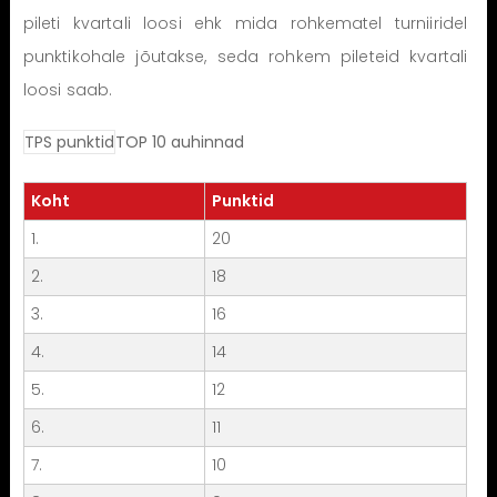
pileti kvartali loosi ehk mida rohkematel turniiridel
punktikohale jõutakse, seda rohkem pileteid kvartali
loosi saab.
TPS punktid
TOP 10 auhinnad
Koht
Punktid
1.
20
2.
18
3.
16
4.
14
5.
12
6.
11
7.
10