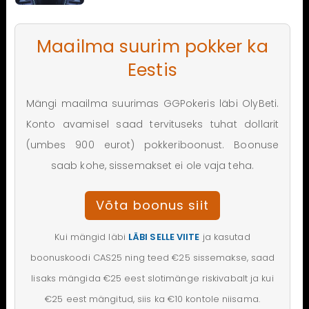
Maailma suurim pokker ka
Eestis
Mängi maailma suurimas GGPokeris läbi OlyBeti.
Konto avamisel saad tervituseks tuhat dollarit
(umbes 900 eurot) pokkeriboonust. Boonuse
saab kohe, sissemakset ei ole vaja teha.
Võta boonus siit
Kui mängid läbi
LÄBI SELLE VIITE
ja kasutad
boonuskoodi CAS25 ning teed €25 sissemakse, saad
lisaks mängida €25 eest slotimänge riskivabalt ja kui
€25 eest mängitud, siis ka €10 kontole niisama.