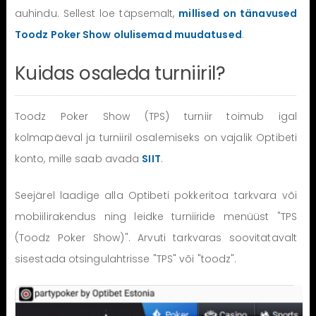
auhindu. Sellest loe täpsemalt,
millised on tänavused
Toodz Poker Show olulisemad muudatused
.
Kuidas osaleda turniiril?
Toodz Poker Show (TPS) turniir toimub igal
kolmapäeval ja turniiril osalemiseks on vajalik Optibeti
konto, mille saab avada
SIIT
.
Seejärel laadige alla Optibeti pokkeritoa tarkvara või
mobiilirakendus ning leidke turniiride menüüst "TPS
(Toodz Poker Show)". Arvuti tarkvaras soovitatavalt
sisestada otsingulahtrisse "TPS" või "toodz".