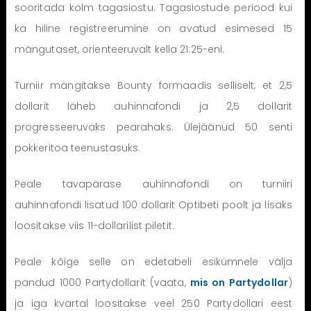
sooritada kolm tagasiostu. Tagasiostude periood kui
ka hiline registreerumine on avatud esimesed 15
mängutaset, orienteeruvalt kella 21:25-eni.
Turniir mängitakse Bounty formaadis selliselt, et 2,5
dollarit läheb auhinnafondi ja 2,5 dollarit
progresseeruvaks pearahaks. Ülejäänud 50 senti
pokkeritoa teenustasuks.
Peale tavapärase auhinnafondi on turniiri
auhinnafondi lisatud 100 dollarit Optibeti poolt ja lisaks
loositakse viis 11-dollarilist piletit.
Peale kõige selle on edetabeli esikümnele välja
pandud 1000 Partydollarit (vaata,
mis on Partydollar
)
ja iga kvartal loositakse veel 250 Partydollari eest