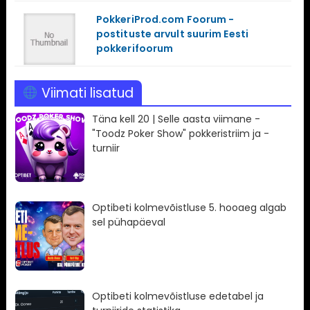
PokkeriProd.com Foorum -
postituste arvult suurim Eesti
pokkerifoorum
Viimati lisatud
Täna kell 20 | Selle aasta viimane -
"Toodz Poker Show" pokkeristriim ja -
turniir
Optibeti kolmevõistluse 5. hooaeg algab
sel pühapäeval
Optibeti kolmevõistluse edetabel ja